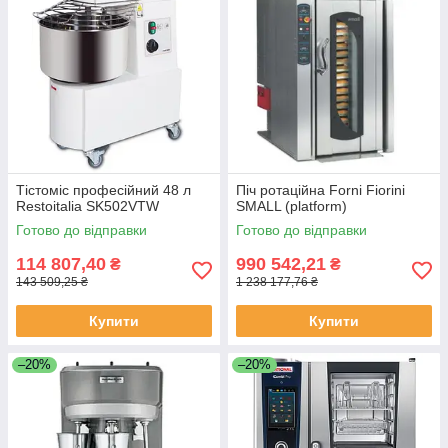
Тістоміс професійний 48 л
Піч ротаційна Forni Fiorini
Restoitalia SK502VTW
SMALL (platform)
Готово до відправки
Готово до відправки
114 807,40
990 542,21
₴
₴
143 509,25 ₴
1 238 177,76 ₴
Купити
Купити
–20%
–20%