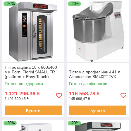
–20%
–20%
Піч ротаційна 18 х 600х400
мм Forni Fiorini SMALL FR
Тістоміс професійний 41 л
(platform + Easy Touch)
Alimacchine SM40FT2VX
Готово до відправки
Готово до відправки
1 121 296,36
116 558,78
₴
₴
1 401 620,45 ₴
145 698,47 ₴
Купити
Купити
–20%
–20%