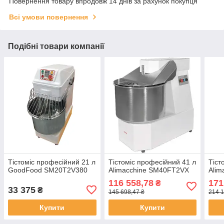
Повернення товару впродовж 14 днів за рахунок покупця
Всі умови повернення
Подібні товари компанії
Тістоміс професійний 21 л
Тістоміс професійний 41 л
Тіст
GoodFood SM20T2V380
Alimacchine SM40FT2VX
Ali
116 558,78
171
₴
33 375
₴
145 698,47 ₴
214 1
Купити
Купити