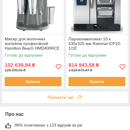
Міксер для молочних
Пароконвектомат 10 х
коктейлів професійний
530х325 мм Rational iCP10-
Hamilton Beach HMD400RCE
1/1E
Готово до відправки
Готово до відправки
102 639,94
814 943,58
₴
₴
128 299,92 ₴
1 018 679,47 ₴
Купити
Купити
Показати ще
Про нас
98% позитивних з 123 відгуків за рік