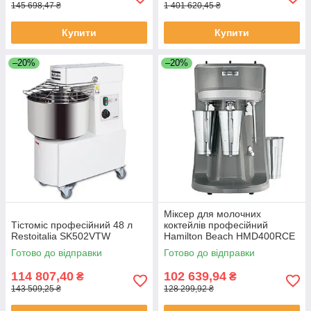
145 698,47 ₴
1 401 620,45 ₴
Купити
Купити
–20%
–20%
Міксер для молочних
Тістоміс професійний 48 л
коктейлів професійний
Restoitalia SK502VTW
Hamilton Beach HMD400RCE
Готово до відправки
Готово до відправки
114 807,40
102 639,94
₴
₴
143 509,25 ₴
128 299,92 ₴