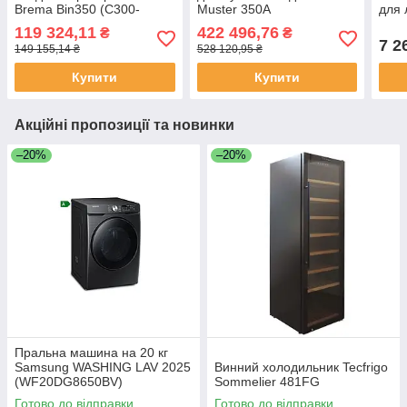
Brema Bin350 (C300-
Muster 350A
для 
VM1700)
Brem
119 324,11
422 496,76
₴
₴
C150
7 2
149 155,14 ₴
528 120,95 ₴
GM2
Купити
Купити
Акційні пропозиції та новинки
–20%
–20%
Пральна машина на 20 кг
Samsung WASHING LAV 2025
Винний холодильник Tecfrigo
(WF20DG8650BV)
Sommelier 481FG
Готово до відправки
Готово до відправки