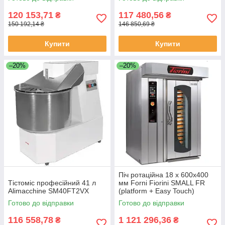
120 153,71
117 480,56
₴
₴
150 192,14 ₴
146 850,69 ₴
Купити
Купити
–20%
–20%
Піч ротаційна 18 х 600х400
Тістоміс професійний 41 л
мм Forni Fiorini SMALL FR
Alimacchine SM40FT2VX
(platform + Easy Touch)
Готово до відправки
Готово до відправки
116 558,78
1 121 296,36
₴
₴