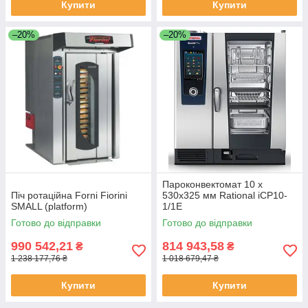
Купити
Купити
–20%
–20%
Пароконвектомат 10 х
Піч ротаційна Forni Fiorini
530х325 мм Rational iCP10-
SMALL (platform)
1/1E
Готово до відправки
Готово до відправки
990 542,21
814 943,58
₴
₴
1 238 177,76 ₴
1 018 679,47 ₴
Купити
Купити