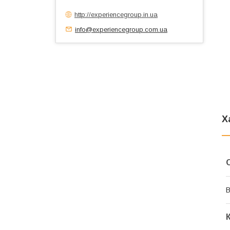
http://experiencegroup.in.ua
info@experiencegroup.com.ua
Х
В