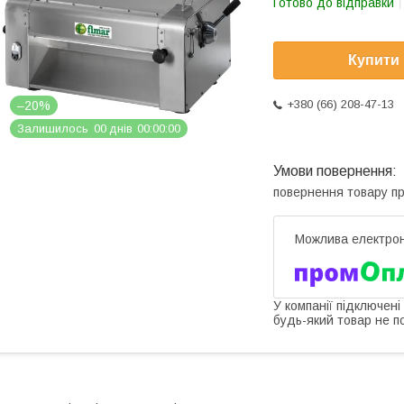
Готово до відправки
Купити
+380 (66) 208-47-13
–20%
Залишилось
0
0
днів
0
0
0
0
0
0
повернення товару п
У компанії підключені
будь-який товар не п