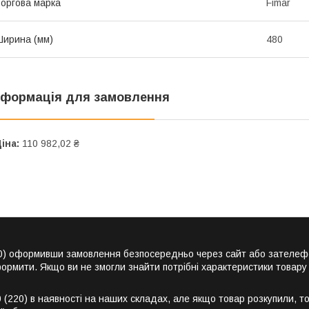
оргова марка
Fimar
ирина (мм)
480
нформація для замовлення
іна:
110 982,02 ₴
(220) оформивши замовлення безпосередньо через сайт або зателеф
ормити. Якщо ви не змогли знайти потрібні характеристики товару 
 (220) в наявності на наших складах, але якщо товар розкупили, т