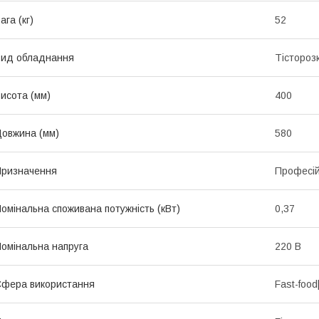
ага (кг)
52
ид обладнання
Тістороз
исота (мм)
400
овжина (мм)
580
ризначення
Професі
омінальна споживана потужність (кВт)
0,37
омінальна напруга
220 В
фера використання
Fast-food