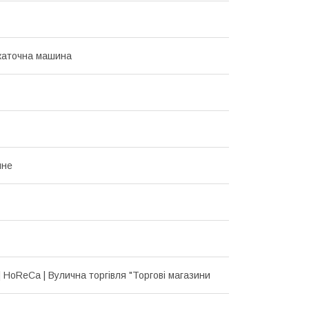
каточна машина
йне
| HoReCa | Вулична торгівля "Торгові магазини