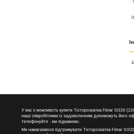
Т
Ш
І
Ц
У вас є можливість купити Тісторозкатка Fimar SI320 
наші співробітники із задоволенням допоможуть його оф
телефонуйте - ми підкажемо.
Ми намагаємося підтримувати Тісторозкатка Fimar SI320