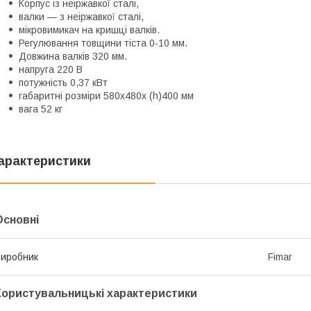
Корпус із неіржавкої сталі,
валки — з неіржавкої сталі,
мікровимикач на кришці валків.
Регулювання товщини тіста 0-10 мм.
Довжина валків 320 мм.
напруга 220 В
потужність 0,37 кВт
габаритні розміри 580х480х (h)400 мм
вага 52 кг
арактеристики
Основні
иробник
Fimar
Користувальницькі характеристики