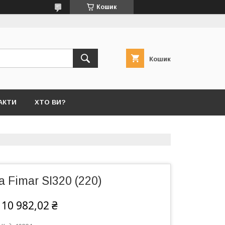
Кошик
Кошик
АКТИ
ХТО ВИ?
а Fimar SI320 (220)
110 982,02 ₴