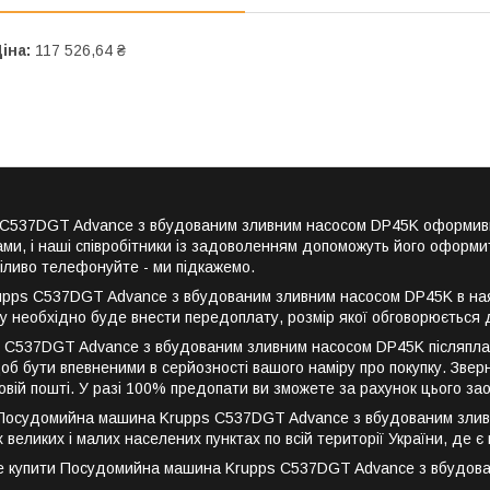
іна:
117 526,64 ₴
s C537DGT Advance з вбудованим зливним насосом DP45K оформив
и, і наші співробітники із задоволенням допоможуть його оформит
міливо телефонуйте - ми підкажемо.
ps C537DGT Advance з вбудованим зливним насосом DP45K в наявн
ку необхідно буде внести передоплату, розмір якої обговорюється
 C537DGT Advance з вбудованим зливним насосом DP45K післяплат
б бути впевненими в серйозності вашого наміру про покупку. Зверн
овій пошті. У разі 100% предопати ви зможете за рахунок цього з
Посудомийна машина Krupps C537DGT Advance з вбудованим зливним
их великих і малих населених пунктах по всій території України, де
е купити Посудомийна машина Krupps C537DGT Advance з вбудова