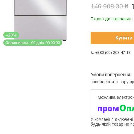
146 908,30 ₴
Готово до відправки
–20%
Купити
Залишилось
0
0
днів
0
0
0
0
0
0
+380 (66) 208-47-13
повернення товару п
У компанії підключені
будь-який товар не п