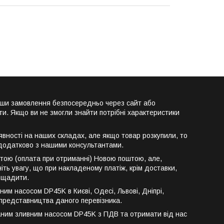
ши замовлення безпосередньо через сайт або
и. Якщо ви не змогли знайти потрібні характеристики
ості на наших складах, але якщо товар розкупили, то
 додатково з нашими консультантами.
ою (оплата при отриманні) Новою поштою, але,
іть увагу, що при накладеному платіж, крім доставки,
аощадити.
 насосом DP45K в Києві, Одесі, Львові, Дніпрі,
 є представництва даного перевізника.
ним зливним насосом DP45K з ПДВ та отримати від нас