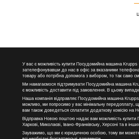
Ц
У вас є можливість купити Посудомийна машина Krupp
зателефонувавши до нас в офіс за вказаними телефонам
товару або потрібна допомога з вибором, то так само с
Ми намагаємося підтримувати Посудомийна машина Krup
є можливість доставити під замовлення. В цьому випад
Наша компанія відправляє Посудомийна машина Krupps
можливо, ми попросимо у вас мінімальну передоплату, що
вам також доведеться сплатити додаткову комісію на Н
Відправка Новою поштою надає вам можливість купити 
Харкові, Миколаєві, Івано-Франківську, Херсоні та в інш
Зауважимо, що ми є юридичною особою, тому ви может
всі необхідні бухгалтерські документи.