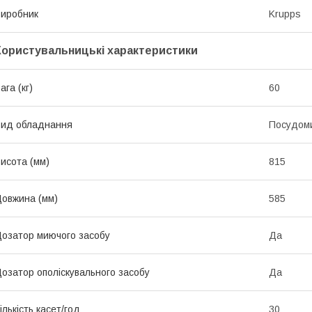
иробник
Krupps
Користувальницькі характеристики
ага (кг)
60
ид обладнання
Посудом
исота (мм)
815
овжина (мм)
585
озатор миючого засобу
Да
озатор ополіскувального засобу
Да
ількість касет/год
30