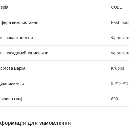
ерія
CUBE
фера використання
Fast-food
ип завантаження
Фронтал
ип посудомийної машини
Фронтал
оргова марка
Krupps
икл мийки, з
90/120/1
ирина (мм)
600
нформація для замовлення