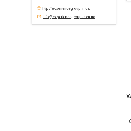
http://experiencegroup.in.ua
info@experiencegroup.com.ua
Х