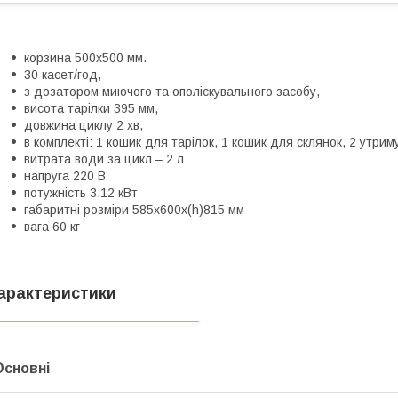
корзина 500х500 мм.
30 касет/год,
з дозатором миючого та ополіскувального засобу,
висота тарілки 395 мм,
довжина циклу 2 хв,
в комплекті: 1 кошик для тарілок, 1 кошик для склянок, 2 утрим
витрата води за цикл – 2 л
напруга 220 В
потужність 3,12 кВт
габаритні розміри 585х600х(h)815 мм
вага 60 кг
арактеристики
Основні