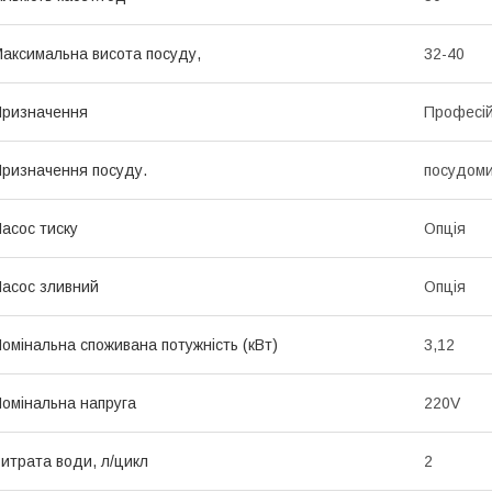
аксимальна висота посуду,
32-40
ризначення
Професі
ризначення посуду.
посудом
асос тиску
Опція
асос зливний
Опція
омінальна споживана потужність (кВт)
3,12
омінальна напруга
220V
итрата води, л/цикл
2