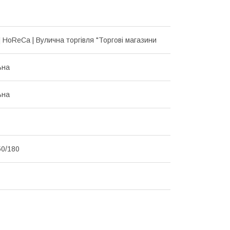
| HoReCa | Вулична торгівля "Торгові магазини
ьна
ьна
50/180