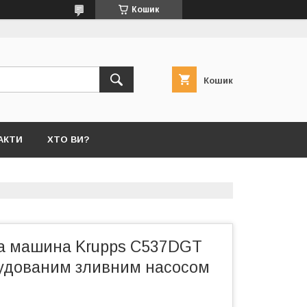
Кошик
Кошик
АКТИ
ХТО ВИ?
а машина Krupps C537DGT
будованим зливним насосом