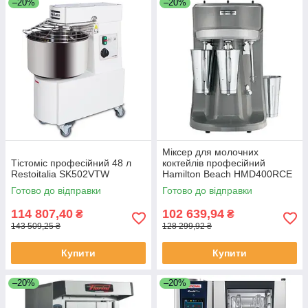
–20%
–20%
Міксер для молочних
Тістоміс професійний 48 л
коктейлів професійний
Restoitalia SK502VTW
Hamilton Beach HMD400RCE
Готово до відправки
Готово до відправки
114 807,40
102 639,94
₴
₴
143 509,25 ₴
128 299,92 ₴
Купити
Купити
–20%
–20%