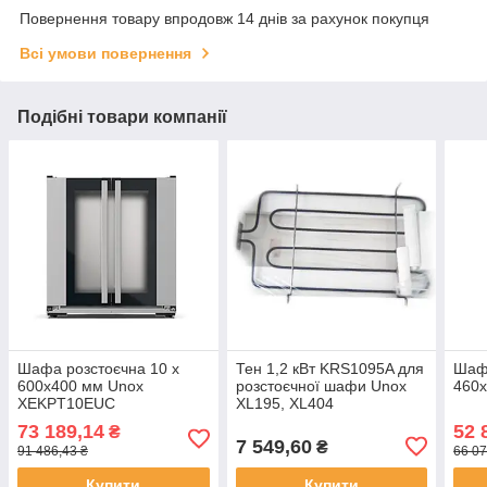
Повернення товару впродовж 14 днів за рахунок покупця
Всі умови повернення
Подібні товари компанії
Шафа розстоєчна 10 х
Тен 1,2 кВт KRS1095A для
Шафа
600х400 мм Unox
розстоєчної шафи Unox
460х
XEKPT10EUC
XL195, XL404
73 189,14
52 
₴
7 549,60
₴
91 486,43 ₴
66 07
Купити
Купити