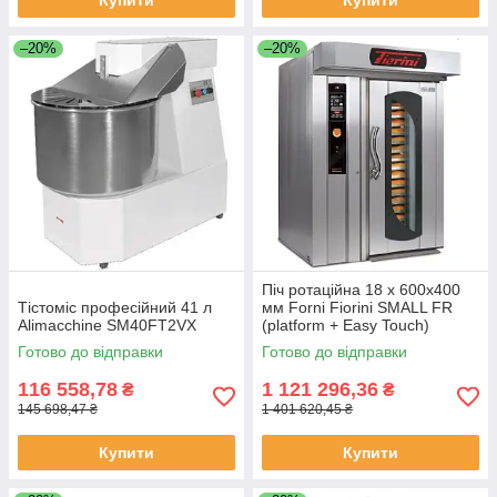
–20%
–20%
Піч ротаційна 18 х 600х400
Тістоміс професійний 41 л
мм Forni Fiorini SMALL FR
Alimacchine SM40FT2VX
(platform + Easy Touch)
Готово до відправки
Готово до відправки
116 558,78
1 121 296,36
₴
₴
145 698,47 ₴
1 401 620,45 ₴
Купити
Купити