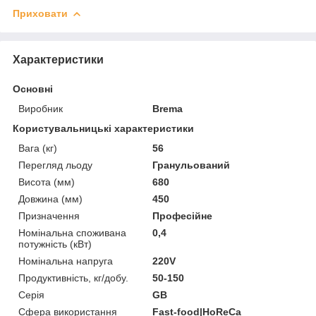
Приховати
Характеристики
Основні
Виробник
Brema
Користувальницькі характеристики
Вага (кг)
56
Перегляд льоду
Гранульований
Висота (мм)
680
Довжина (мм)
450
Призначення
Професійне
Номінальна споживана
0,4
потужність (кВт)
Номінальна напруга
220V
Продуктивність, кг/добу.
50-150
Серія
GB
Сфера використання
Fast-food|HoReCa