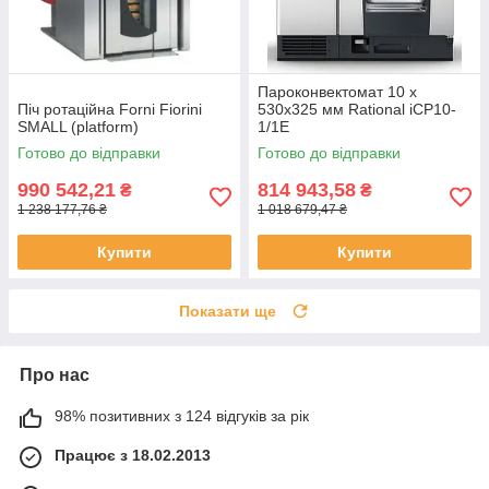
Пароконвектомат 10 х
Піч ротаційна Forni Fiorini
530х325 мм Rational iCP10-
SMALL (platform)
1/1E
Готово до відправки
Готово до відправки
990 542,21
814 943,58
₴
₴
1 238 177,76 ₴
1 018 679,47 ₴
Купити
Купити
Показати ще
Про нас
98% позитивних з 124 відгуків за рік
Працює з 18.02.2013