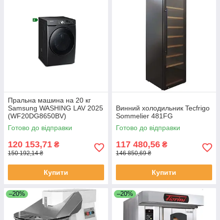
Пральна машина на 20 кг
Samsung WASHING LAV 2025
Винний холодильник Tecfrigo
(WF20DG8650BV)
Sommelier 481FG
Готово до відправки
Готово до відправки
120 153,71
117 480,56
₴
₴
150 192,14 ₴
146 850,69 ₴
Купити
Купити
–20%
–20%