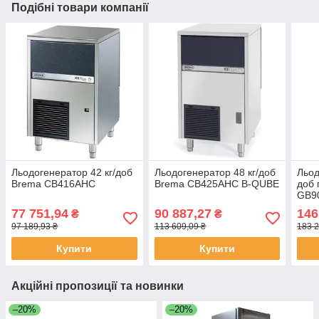
Подібні товари компанії
Льодогенератор 42 кг/доб
Льодогенератор 48 кг/доб
Льод
Brema CB416AHC
Brema CB425AHC B-QUBE
доб 
GB9
77 751,94
90 887,27
146
₴
₴
97 189,93 ₴
113 609,09 ₴
183 2
Купити
Купити
Акційні пропозиції та новинки
–20%
–20%