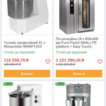
Піч ротаційна 18 х 600х400
Тістоміс професійний 41 л
мм Forni Fiorini SMALL FR
Alimacchine SM40FT2VX
(platform + Easy Touch)
Готово до відправки
Готово до відправки
116 558,78
1 121 296,36
₴
₴
145 698,47 ₴
1 401 620,45 ₴
Купити
Купити
–20%
–20%