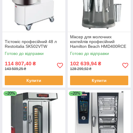
Міксер для молочних
Тістоміс професійний 48 л
коктейлів професійний
Restoitalia SK502VTW
Hamilton Beach HMD400RCE
Готово до відправки
Готово до відправки
114 807,40
102 639,94
₴
₴
143 509,25 ₴
128 299,92 ₴
Купити
Купити
–20%
–20%