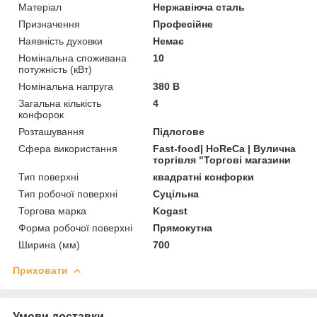
Матеріал
Нержавіюча сталь
Призначення
Професійне
Наявність духовки
Немає
Номінальна споживана
10
потужність (кВт)
Номінальна напруга
380 В
Загальна кількість
4
конфорок
Розташування
Підлогове
Сфера використання
Fast-food| HoReCa | Вулична
торгівля "Торгові магазини
Тип поверхні
квадратні конфорки
Тип робочої поверхні
Суцільна
Торгова марка
Kogast
Форма робочої поверхні
Прямокутна
Ширина (мм)
700
Приховати
Умови доставки