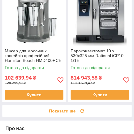
Міксер для молочних
Пароконвектомат 10 х
коктейлів професійний
530х325 мм Rational iCP10-
Hamilton Beach HMD400RCE
1/1E
Готово до відправки
Готово до відправки
102 639,94
814 943,58
₴
₴
128 299,92 ₴
1 018 679,47 ₴
Купити
Купити
Показати ще
Про нас