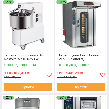
–20%
–20%
Тістоміс професійний 48 л
Піч ротаційна Forni Fiorini
Restoitalia SK502VTW
SMALL (platform)
Готово до відправки
Готово до відправки
114 807,40
990 542,21
₴
₴
143 509,25 ₴
1 238 177,76 ₴
Купити
Купити
–20%
–20%