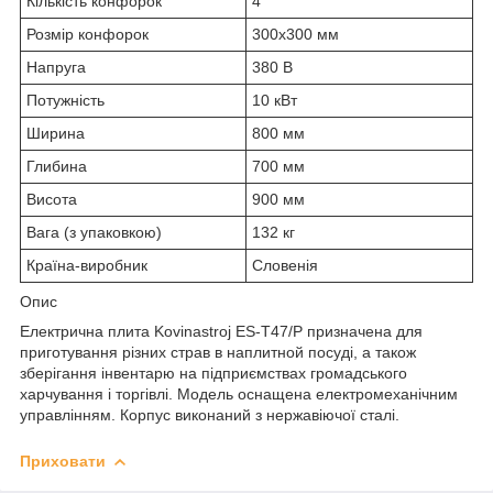
Кількість конфорок
4
Розмір конфорок
300х300 мм
Напруга
380 В
Потужність
10 кВт
Ширина
800 мм
Глибина
700 мм
Висота
900 мм
Вага (з упаковкою)
132 кг
Країна-виробник
Словенія
Опис
Електрична плита Kovinastroj ES-Т47/P призначена для
приготування різних страв в наплитной посуді, а також
зберігання інвентарю на підприємствах громадського
харчування і торгівлі. Модель оснащена електромеханічним
управлінням. Корпус виконаний з нержавіючої сталі.
Приховати