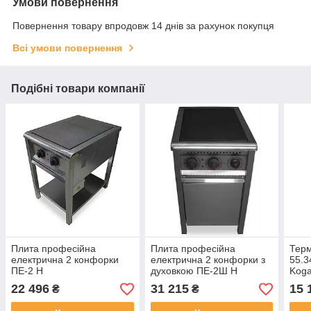
Умови повернення
Повернення товару впродовж 14 днів за рахунок покупця
Всі умови повернення
Подібні товари компанії
Плита професійна
Плита професійна
Тер
електрична 2 конфорки
електрична 2 конфорки з
55.3
ПЕ-2 Н
духовкою ПЕ-2Ш Н
Koga
300
22 496
31 215
15 
₴
₴