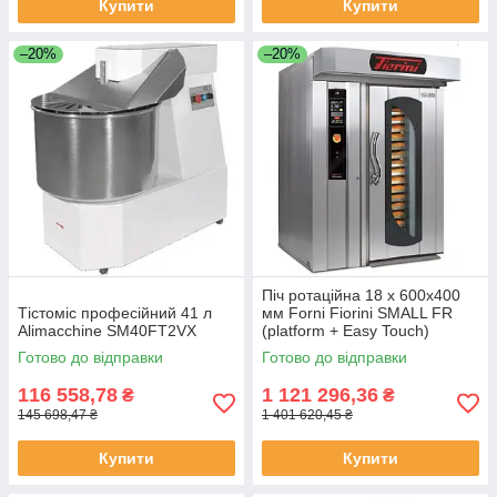
Купити
Купити
–20%
–20%
Піч ротаційна 18 х 600х400
Тістоміс професійний 41 л
мм Forni Fiorini SMALL FR
Alimacchine SM40FT2VX
(platform + Easy Touch)
Готово до відправки
Готово до відправки
116 558,78
1 121 296,36
₴
₴
145 698,47 ₴
1 401 620,45 ₴
Купити
Купити