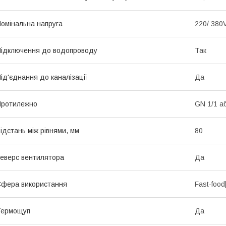
омінальна напруга
220/ 380
ідключення до водопроводу
Так
ід'єднання до каналізації
Да
Протилежно
GN 1/1 а
ідстань між рівнями, мм
80
еверс вентилятора
Да
фера використання
Fast-food
Термощуп
Да