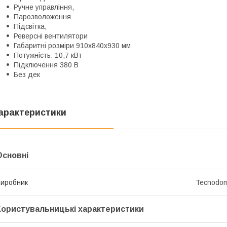
Ручне управління,
Парозволоження
Підсвітка,
Реверсні вентилятори
Габаритні розміри 910x840x930 мм
Потужність: 10,7 кВт
Підключення 380 В
Без дек
арактеристики
Основні
иробник
Tecnodo
Користувальницькі характеристики