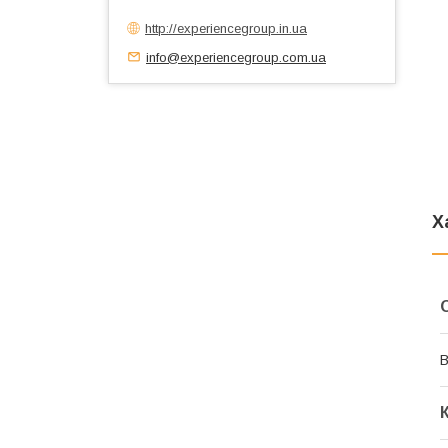
http://experiencegroup.in.ua
info@experiencegroup.com.ua
Х
В