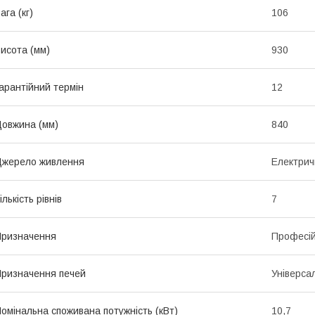
ага (кг)
106
исота (мм)
930
арантійний термін
12
овжина (мм)
840
жерело живлення
Електрич
ількість рівнів
7
ризначення
Професі
ризначення печей
Універса
омінальна споживана потужність (кВт)
10,7