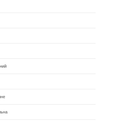
ний
йне
льна