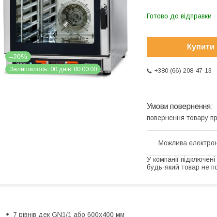
Готово до відправки
Купити
–20%
Залишилось
0
0
днів
0
0
0
0
0
0
+380 (66) 208-47-13
повернення товару п
У компанії підключені
будь-який товар не п
7 рівнів дек GN1/1 або 600х400 мм