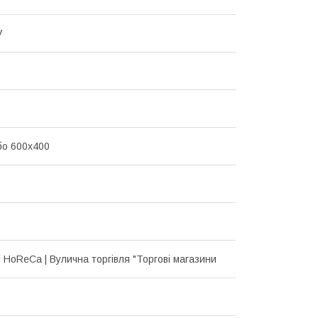
V
бо 600х400
| HoReCa | Вулична торгівля "Торгові магазини