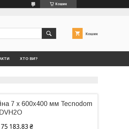
Кошик
Кошик
АКТИ
ХТО ВИ?
йна 7 х 600х400 мм Tecnodom
IDVH2O
175 183,83 ₴