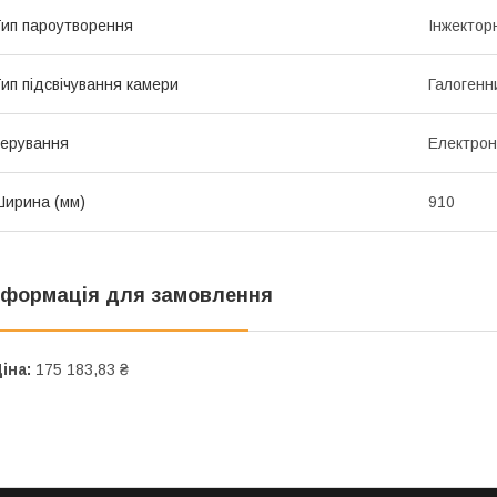
ип пароутворення
Інжектор
ип підсвічування камери
Галогенн
ерування
Електро
ирина (мм)
910
нформація для замовлення
іна:
175 183,83 ₴