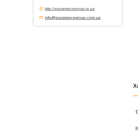
http://experiencegroup.in.ua
info@experiencegroup.com.ua
Х
В