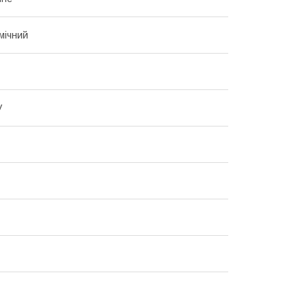
мічний
V