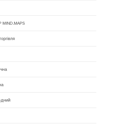
 MIND.MAPS
торгівля
ична
на
одний