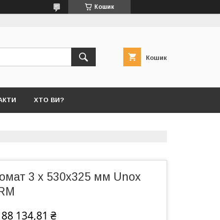
Кошик
Кошик
АКТИ
ХТО ВИ?
омат 3 x 530х325 мм Unox
1RM
188 134,81 ₴