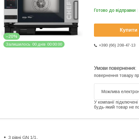
Готово до відправки
Купити
–20%
Залишилось
0
0
днів
0
0
0
0
0
0
+380 (66) 208-47-13
повернення товару п
У компанії підключені
будь-який товар не п
3 рівні GN 1/1,