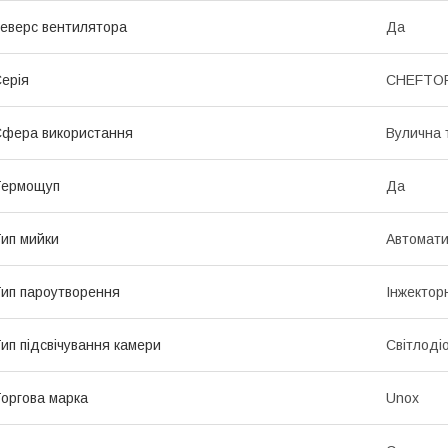
еверс вентилятора
Да
ерія
CHEFTOP
фера використання
Вулична 
Термощуп
Да
ип мийки
Автомат
ип пароутворення
Інжектор
ип підсвічування камери
Світлоді
оргова марка
Unox