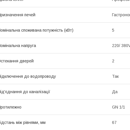
ризначення печей
Гастроно
омінальна споживана потужність (кВт)
5
омінальна напруга
220/ 380
стекання дверей
2
ідключення до водопроводу
Так
ід'єднання до каналізації
Да
Протилежно
GN 1/1
ідстань між рівнями, мм
67