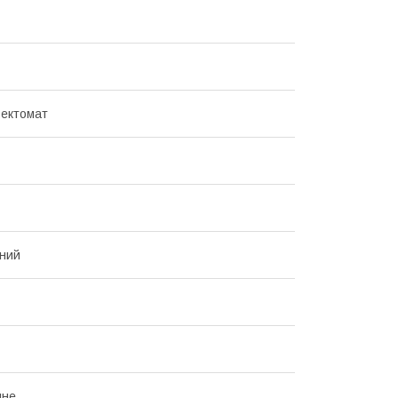
ектомат
ний
йне