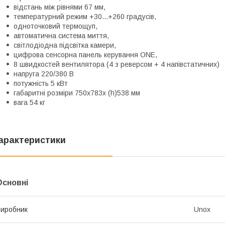
відстань між рівнями 67 мм,
температурний режим +30...+260 градусів,
одноточковий термощуп,
автоматична система миття,
світлодіодна підсвітка камери,
цифрова сенсорна панель керування ONE,
8 швидкостей вентилятора (4 з реверсом + 4 напівстатичних)
напруга 220/380 В
потужність 5 кВт
габаритні розміри 750х783х (h)538 мм
вага 54 кг
арактеристики
Основні
иробник
Unox