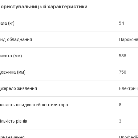
Користувальницькі характеристики
ага (кг)
54
ид обладнання
Пароконв
исота (мм)
538
овжина (мм)
750
жерело живлення
Електрич
ількість швидкостей вентилятора
8
ількість рівнів
3
ризначення
Професі