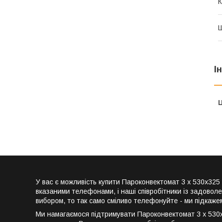
К
Ш
І
Ц
У вас є можливість купити Пароконвектомат 3 x 530х3
вказаними телефонами, і наші співробітники із задовол
вибором, то так само сміливо телефонуйте - ми підкаже
Ми намагаємося підтримувати Пароконвектомат 3 x 530х