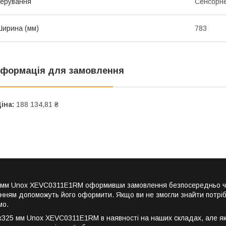
ерування
Сенсорн
ирина (мм)
783
нформація для замовлення
іна:
188 134,81 ₴
25 мм Unox XEVC0311E1RM оформивши замовлення безпосередньо ч
енням допоможуть його оформити. Якщо ви не змогли знайти потріб
мо.
325 мм Unox XEVC0311E1RM в наявності на наших складах, але якщ