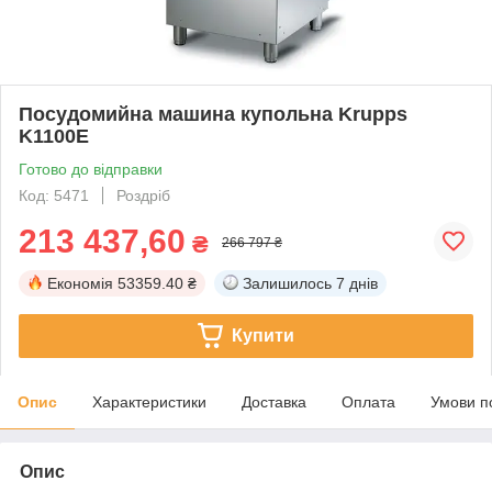
Посудомийна машина купольна Krupps
K1100E
Готово до відправки
Код: 5471
Роздріб
213 437,60
₴
266 797 ₴
Економія
53359.40 ₴
Залишилось
7 днів
Купити
Опис
Характеристики
Доставка
Оплата
Умови п
Опис