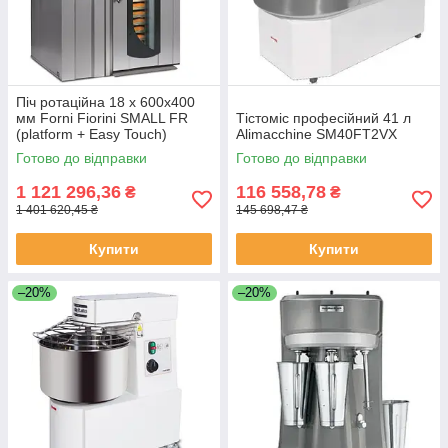
Піч ротаційна 18 х 600х400
мм Forni Fiorini SMALL FR
Тістоміс професійний 41 л
(platform + Easy Touch)
Alimacchine SM40FT2VX
Готово до відправки
Готово до відправки
1 121 296,36
116 558,78
₴
₴
1 401 620,45 ₴
145 698,47 ₴
Купити
Купити
–20%
–20%