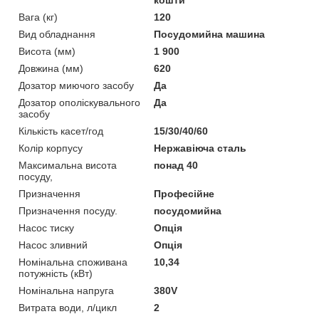
Вага (кг)
120
Вид обладнання
Посудомийна машина
Висота (мм)
1 900
Довжина (мм)
620
Дозатор миючого засобу
Да
Дозатор ополіскувального
Да
засобу
Кількість касет/год
15/30/40/60
Колір корпусу
Нержавіюча сталь
Максимальна висота
понад 40
посуду,
Призначення
Професійне
Призначення посуду.
посудомийна
Насос тиску
Опція
Насос зливний
Опція
Номінальна споживана
10,34
потужність (кВт)
Номінальна напруга
380V
Витрата води, л/цикл
2