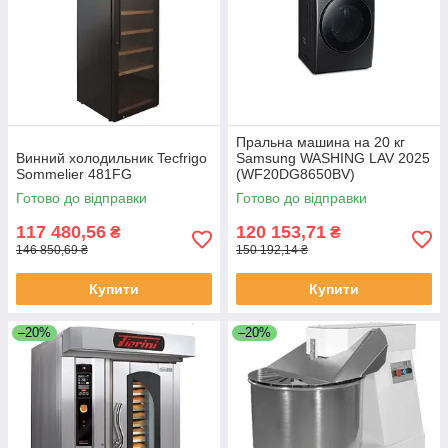
Пральна машина на 20 кг
Винний холодильник Tecfrigo
Samsung WASHING LAV 2025
Sommelier 481FG
(WF20DG8650BV)
Готово до відправки
Готово до відправки
117 480,56
120 153,71
₴
₴
146 850,69 ₴
150 192,14 ₴
Купити
Купити
–20%
–20%