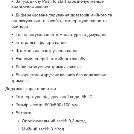
Запуск циклу Push to start забезпечує менше
енергоспоживання
Диференцоване тарування дозаторів мийного та
ополіскувального засобів, температури ванни та
бойлера
Точне регулювання температури та дозування
Інтегральні фільтри ванни
Штампована заокруглена ванна
Економія енергії та мийного засобу
Легко витягується тримач кошика
Використання круглих кошиків без додаткових
тримачів
Додаткові характеристики:
Температура під'єднуваної води: 55 °C
Розмір касети: 500x500x100 мм
Витрата:
Ополіскувальний засіб: 0,3 л/год
Мийний засіб: 3 л/год