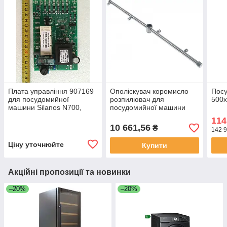
Плата управління 907169
Ополіскувач коромисло
Пос
для посудомийної
розпилювач для
500х
машини Silanos N700,
посудомийної машини
E1000, Е50
Krupps K1100
114
10 661,56
₴
142 9
Ціну уточнюйте
Купити
Акційні пропозиції та новинки
–20%
–20%