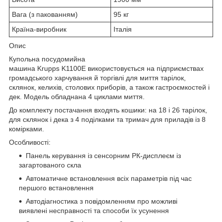
Вага (з пакованням)
95 кг
Країна-виробник
Італія
Опис
Купольна посудомийна
машина Krupps K1100E використовується на підприємствах
громадського харчування й торгівлі для миття тарілок,
склянок, келихів, столових приборів, а також гастроємкостей і
дек. Модель обладнана 4 циклами миття.
До комплекту постачання входять кошики: на 18 і 26 тарілок,
для склянок і дека з 4 поділками та тримач для приладів із 8
комірками.
Особливості:
Панель керування із сенсорним РК-дисплеєм із
загартованого скла
Автоматичне встановлення всіх параметрів під час
першого встановлення
Автодіагностика з повідомленням про можливі
виявлені несправності та способи їх усунення