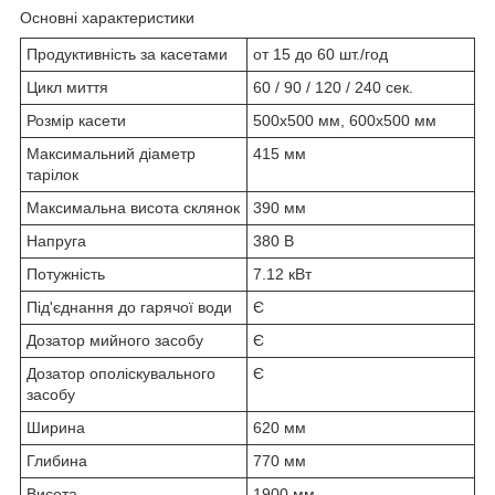
Основні характеристики
Продуктивність за касетами
от 15 до 60 шт./год
Цикл миття
60 / 90 / 120 / 240 сек.
Розмір касети
500х500 мм, 600х500 мм
Максимальний діаметр
415 мм
тарілок
Максимальна висота склянок
390 мм
Напруга
380 В
Потужність
7.12 кВт
Під'єднання до гарячої води
Є
Дозатор мийного засобу
Є
Дозатор ополіскувального
Є
засобу
Ширина
620 мм
Глибина
770 мм
Висота
1900 мм