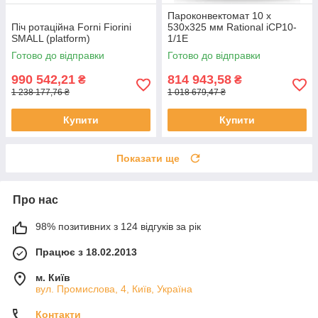
Пароконвектомат 10 х
Піч ротаційна Forni Fiorini
530х325 мм Rational iCP10-
SMALL (platform)
1/1E
Готово до відправки
Готово до відправки
990 542,21
814 943,58
₴
₴
1 238 177,76 ₴
1 018 679,47 ₴
Купити
Купити
Показати ще
Про нас
98% позитивних з 124 відгуків за рік
Працює з 18.02.2013
м. Київ
вул. Промислова, 4, Київ, Україна
Контакти