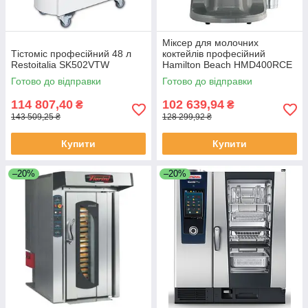
Міксер для молочних
Тістоміс професійний 48 л
коктейлів професійний
Restoitalia SK502VTW
Hamilton Beach HMD400RCE
Готово до відправки
Готово до відправки
114 807,40
102 639,94
₴
₴
143 509,25 ₴
128 299,92 ₴
Купити
Купити
–20%
–20%