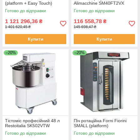
(platform + Easy Touch)
Alimacchine SM40FT2VX
Готово до відправки
Готово до відправки
1 121 296,36
116 558,78
₴
₴
1 401 620,45 ₴
145 698,47 ₴
Купити
Купити
–20%
–20%
Тістоміс професійний 48 л
Піч ротаційна Forni Fiorini
Restoitalia SK502VTW
SMALL (platform)
Готово до відправки
Готово до відправки