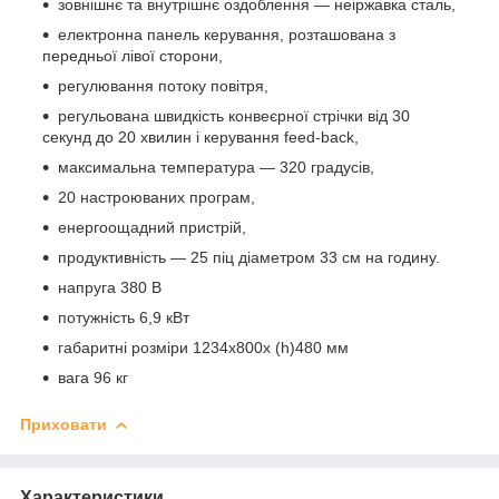
зовнішнє та внутрішнє оздоблення — неіржавка сталь,
електронна панель керування, розташована з
передньої лівої сторони,
регулювання потоку повітря,
регульована швидкість конвеєрної стрічки від 30
секунд до 20 хвилин і керування feed-back,
максимальна температура — 320 градусів,
20 настроюваних програм,
енергоощадний пристрій,
продуктивність — 25 піц діаметром 33 см на годину.
напруга 380 В
потужність 6,9 кВт
габаритні розміри 1234х800х (h)480 мм
вага 96 кг
Приховати
Характеристики