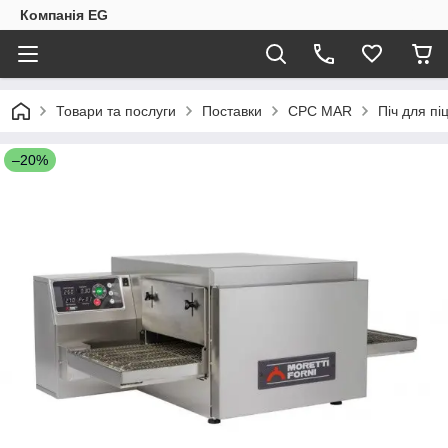
Компанія EG
Товари та послуги
Поставки
CPC MAR
Піч для пі
–20%