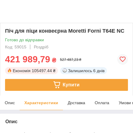
Піч для піци конвеєрна Moretti Forni T64E NC
Готово до відправки
Код: 59015
Роздріб
421 989,79
₴
527 487,23 ₴
Економія
105497.44 ₴
Залишилось
6 днів
Купити
Опис
Характеристики
Доставка
Оплата
Умови 
Опис