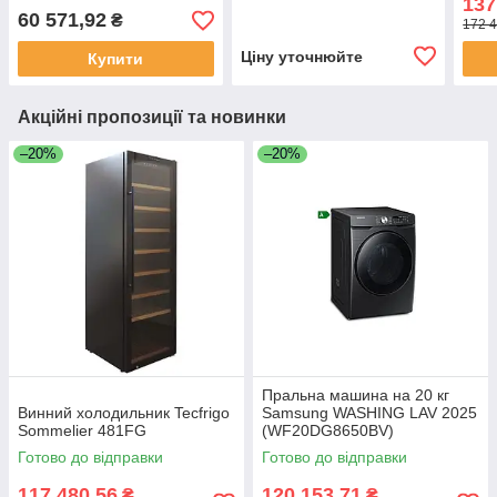
137
Moretti Forni T64E
5T010010
60 571,92
₴
172 4
Ціну уточнюйте
Купити
Акційні пропозиції та новинки
–20%
–20%
Пральна машина на 20 кг
Винний холодильник Tecfrigo
Samsung WASHING LAV 2025
Sommelier 481FG
(WF20DG8650BV)
Готово до відправки
Готово до відправки
117 480,56
120 153,71
₴
₴