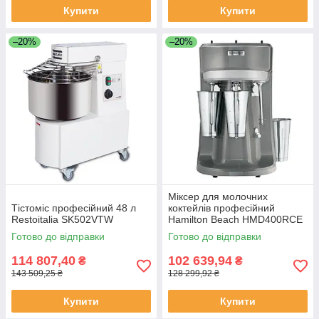
Купити
Купити
–20%
–20%
Міксер для молочних
Тістоміс професійний 48 л
коктейлів професійний
Restoitalia SK502VTW
Hamilton Beach HMD400RCE
Готово до відправки
Готово до відправки
114 807,40
102 639,94
₴
₴
143 509,25 ₴
128 299,92 ₴
Купити
Купити