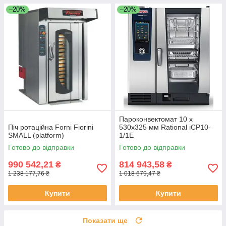
–20%
–20%
Пароконвектомат 10 х
Піч ротаційна Forni Fiorini
530х325 мм Rational iCP10-
SMALL (platform)
1/1E
Готово до відправки
Готово до відправки
990 542,21
814 943,58
₴
₴
1 238 177,76 ₴
1 018 679,47 ₴
Купити
Купити
Показати ще