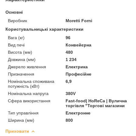
Основні
Виробник
Moretti Forni
Користувальницькі характеристики
Вага (кг)
96
Вид печі
Конвейєрна
Висота (мм)
480
Довжина (мм)
1 234
Джерело живлення
Електрика
Призначення
Професійне
Номінальна споживана
6,9
потужність (кВт)
Номінальна напруга
380V
Сфера використання
Fast-food| HoReCa | Вулична
торгівля "Торгові магазини
Тип управління
Електронне
Ширина (мм)
800
Приховати