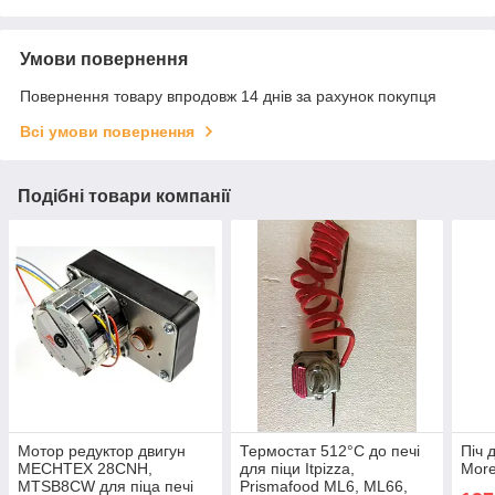
Умови повернення
Повернення товару впродовж 14 днів за рахунок покупця
Всі умови повернення
Подібні товари компанії
Mотор редуктор двигун
Термостат 512°C до печі
Піч 
MECHTEX 28CNH,
для піци Itpizza,
More
MTSB8CW для піца печі
Prismafood ML6, ML66,