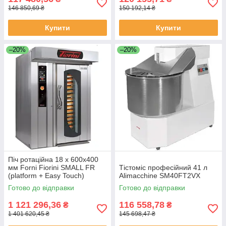
146 850,69 ₴
150 192,14 ₴
Купити
Купити
–20%
–20%
Піч ротаційна 18 х 600х400
мм Forni Fiorini SMALL FR
Тістоміс професійний 41 л
(platform + Easy Touch)
Alimacchine SM40FT2VX
Готово до відправки
Готово до відправки
1 121 296,36
116 558,78
₴
₴
1 401 620,45 ₴
145 698,47 ₴