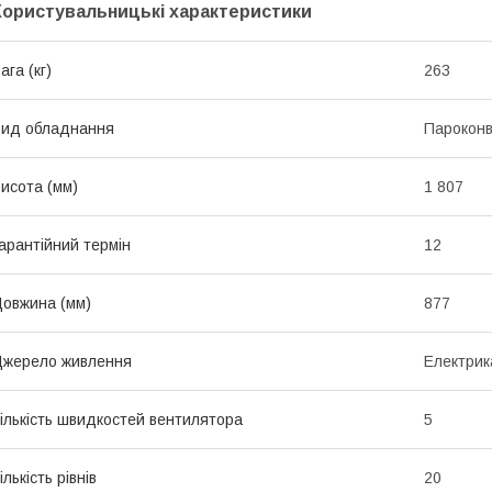
Користувальницькі характеристики
ага (кг)
263
ид обладнання
Пароконв
исота (мм)
1 807
арантійний термін
12
овжина (мм)
877
жерело живлення
Електрик
ількість швидкостей вентилятора
5
ількість рівнів
20