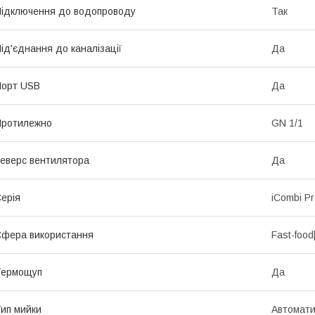
ідключення до водопроводу
Так
ід'єднання до каналізації
Да
Порт USB
Да
Протилежно
GN 1/1
еверс вентилятора
Да
ерія
iCombi P
фера використання
Fast-food
Термощуп
Да
ип мийки
Автомат