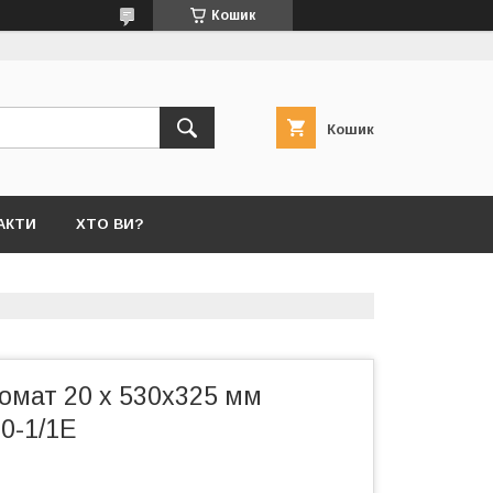
Кошик
Кошик
АКТИ
ХТО ВИ?
омат 20 х 530х325 мм
20-1/1E