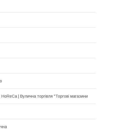
ro
| HoReCa | Вулична торгівля "Торгові магазини
ична