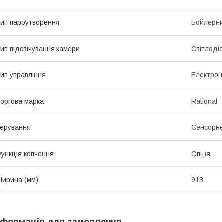
ип пароутворення
Бойлерн
ип підсвічування камери
Світлоді
ип управління
Електро
оргова марка
Rational
ерування
Сенсорн
ункція копчення
Опція
ирина (мм)
913
нформація для замовлення