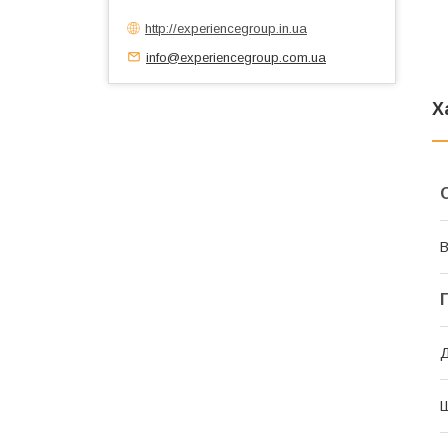
http://experiencegroup.in.ua
info@experiencegroup.com.ua
Х
В