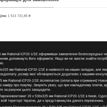
іна:
1 513 731,65 ₴
25 мм Rational iCP20-1/1E оформивши замовлення безпосередньо ч
енням допоможуть його оформити. Якщо ви не змогли знайти потріб
мо.
325 мм Rational iCP20-1/1E в наявності на наших складах, але якщ
редоплату, розмір якої обговорюється додатково з нашими консул
 мм Rational iCP20-1/1E післяплатою (оплата при отриманні) Ново
 наміру про покупку. Зверніть увагу, що при накладеному платіж, 
ете за рахунок цього заощадити.
оконвектомат 20 х 530х325 мм Rational iCP20-1/1E в Києві, Одесі, Л
 всій території України, де є представництва даного перевізника.