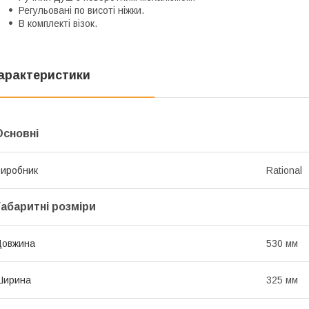
Регульовані по висоті ніжки.
В комплекті візок.
арактеристики
Основні
иробник
Rational
Габаритні розміри
Довжина
530 мм
Ширина
325 мм