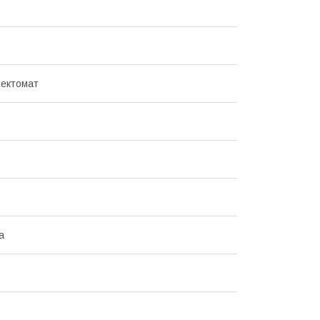
ектомат
а