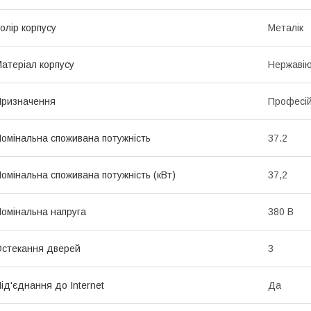
олір корпусу
Металік
атеріал корпусу
Нержавію
ризначення
Професі
омінальна споживана потужність
37.2
омінальна споживана потужність (кВт)
37,2
омінальна напруга
380 В
стекання дверей
3
ід'єднання до Internet
Да