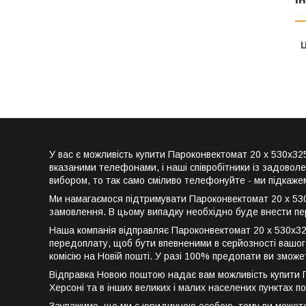
Ц
У вас є можливість купити Пароконвектомат 20 х 530х3
вказаними телефонами, і наші співробітники із задовол
вибором, то так само сміливо телефонуйте - ми підкаже
Ми намагаємося підтримувати Пароконвектомат 20 х 530х
замовлення. В цьому випадку необхідно буде внести пе
Наша компанія відправляє Пароконвектомат 20 х 530х325
передоплату, щоб бути впевненими в серйозності вашого
комісію на Новій пошті. У разі 100% предопати ви змож
Відправка Новою поштою надає вам можливість купити Пар
Херсоні та в інших великих і малих населених пунктах по