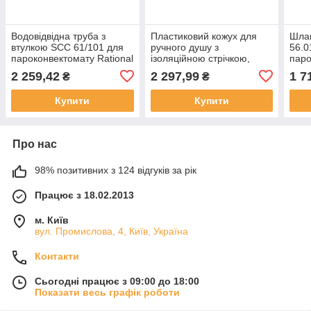
Водовідвідна труба з
Пластиковий кожух для
Шлан
втулкою SCC 61/101 для
ручного душу з
56.0
пароконвектомату Rational
ізоляційною стрічкою,
паро
50.01.191
чорний SCC лінія 61-102
2 259,42
2 297,99
1 7
₴
₴
для пароконвектомату
Rational 50.00.754
Купити
Купити
Про нас
98% позитивних з 124 відгуків за рік
Працює з 18.02.2013
м. Київ
вул. Промислова, 4, Київ, Україна
Контакти
Сьогодні працює з 09:00 до 18:00
Показати весь графік роботи