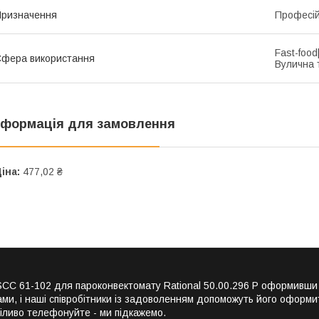
ризначення
Професі
Fast-foo
фера використання
Вулична 
нформація для замовлення
іна:
477,02 ₴
 SCC 61-102 для пароконвектомату Rational 50.00.296 P оформивш
и, і наші співробітники із задоволенням допоможуть його оформит
міливо телефонуйте - ми підкажемо.