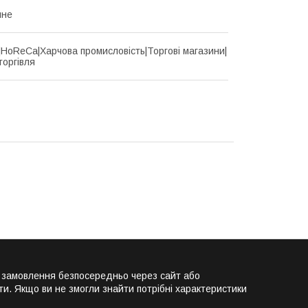
йне
d|HoReCa|Харчова промисловість|Торгові магазини|
торгівля
и замовлення безпосередньо через сайт або
и. Якщо ви не змогли знайти потрібні характеристики