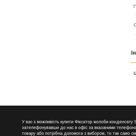
П
С
І
Ц
У вас є можливість купити Фіксатор жолоби конденсату
зателефонувавши до нас в офіс за вказаними телефонам
товару або потрібна допомога з вибором, то так само с