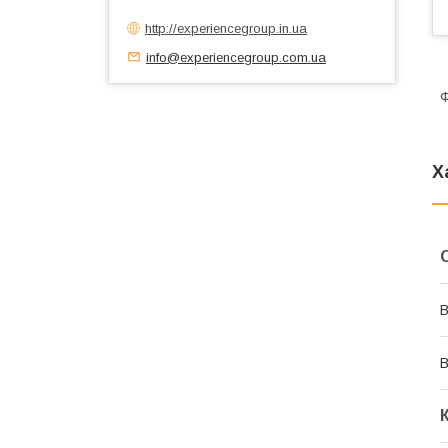
http://experiencegroup.in.ua
info@experiencegroup.com.ua
Ф
Х
В
В