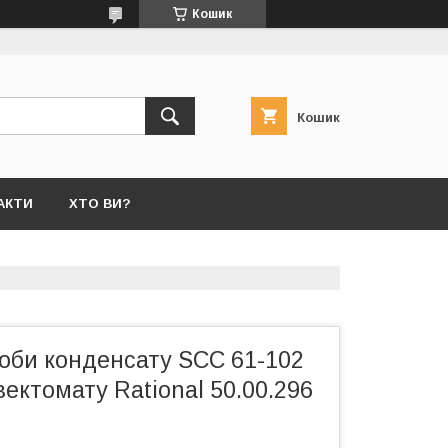
Кошик
Кошик
АКТИ
ХТО ВИ?
лоби конденсату SCC 61-102
ектомату Rational 50.00.296