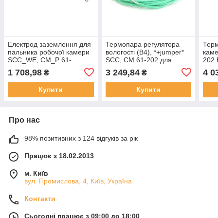
Електрод заземлення для
Термопара регулятора
Терм
пальника робочої камери
вологості (B4), *+jumper*
каме
SCC_WE, CM_P 61-
SCC, CM 61-202 для
202 
101/201G для
пароконвектомату Rational
паро
1 708,98
3 249,84
4 0
₴
₴
пароконвектомату Rational
87.00.470
40.0
74.00.873P
Купити
Купити
Про нас
98% позитивних з 124 відгуків за рік
Працює з 18.02.2013
м. Київ
вул. Промислова, 4, Київ, Україна
Контакти
Сьогодні працює з 09:00 до 18:00