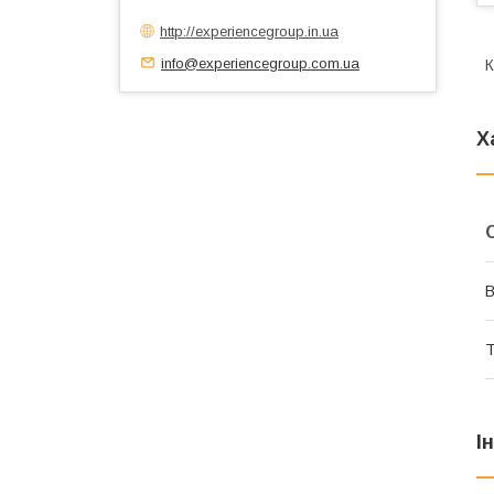
http://experiencegroup.in.ua
info@experiencegroup.com.ua
К
Х
В
Т
І