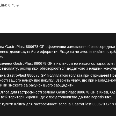
іна:
0,45 ₴
елена GastroPlast 880678 GP оформивши замовлення безпосередньо
енням допоможуть його оформити. Якщо ви не змогли знайти потріб
мо.
зелена GastroPlast 880678 GP в наявності на наших складах, але я
редоплату, розмір якої обговорюється додатково з нашими консул
ена GastroPlast 880678 GP післяплатою (оплата при отриманні) Но
ості вашого наміру про покупку. Зверніть увагу, що при накладеном
ти ви зможете за рахунок цього заощадити.
пса для гастроємності зелена GastroPlast 880678 GP в Києві, Одесі,
 всій території України, де є представництва даного перевізника.
упити Кліпса для гастроємності зелена GastroPlast 880678 GP з ПД