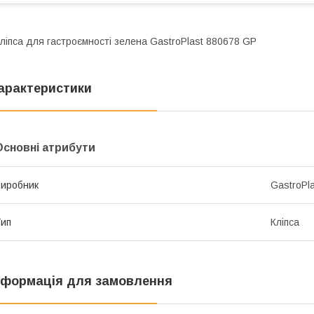
ліпса для гастроємності зелена GastroPlast 880678 GP
арактеристики
Основні атрибути
иробник
GastroPl
ип
Кліпса
нформація для замовлення