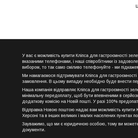
Ц
У вас є можливість купити Кліпса для гастроємності з
вказаними телефонами, і наші співробітники із задовол
вибором, то так само сміливо телефонуйте - ми підкаже
Ми намагаємося підтримувати Кліпса для гастроємності 
замовлення. В цьому випадку необхідно буде внести пе
Наша компанія відправляє Кліпса для гастроємності зел
мінімальну передоплату, щоб бути впевненими в серйозн
додаткову комісію на Новій пошті. У разі 100% предопа
Відправка Новою поштою надає вам можливість купити Клі
Херсоні та в інших великих і малих населених пунктах по
Зауважимо, що ми є юридичною особою, тому ви можете к
документи.