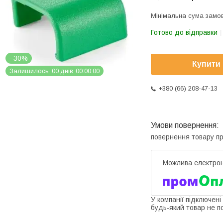
Мінімальна сума замов
Готово до відправки
–30%
Купити
Залишилось
0
0
днів
0
0
0
0
0
0
+380 (66) 208-47-13
повернення товару п
У компанії підключені
будь-який товар не п