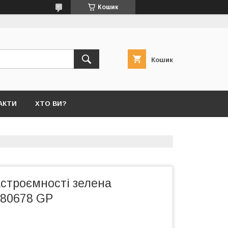
Кошик
Кошик
АКТИ
ХТО ВИ?
астроємності зелена
880678 GP