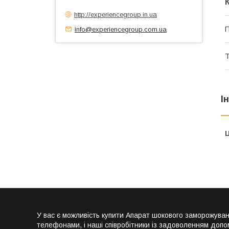
http://experiencegroup.in.ua
info@experiencegroup.com.ua
П
Т
І
Ц
У вас є можливість купити Апарат шокового заморожув
телефонами, і наші співробітники із задоволенням допо