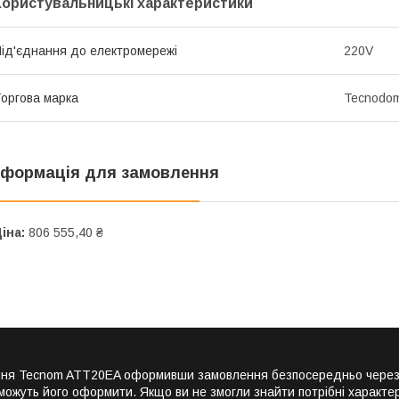
Користувальницькі характеристики
ід'єднання до електромережі
220V
оргова марка
Tecnodo
нформація для замовлення
іна:
806 555,40 ₴
ання Tecnom ATT20EA оформивши замовлення безпосередньо через 
можуть його оформити. Якщо ви не змогли знайти потрібні характер