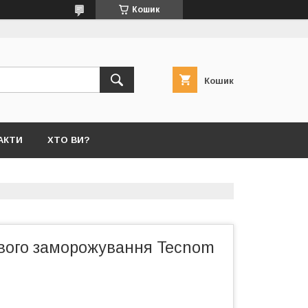
Кошик
Кошик
АКТИ
ХТО ВИ?
вого заморожування Tecnom