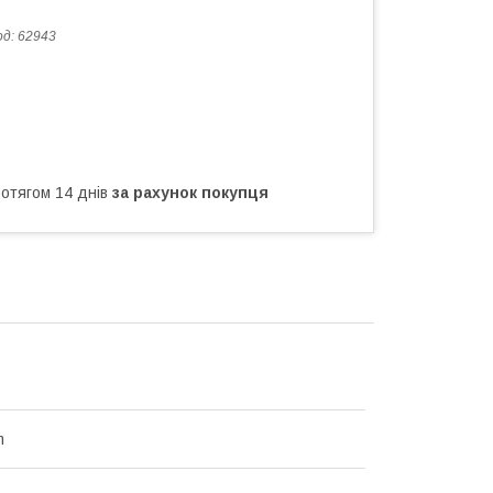
од:
62943
ротягом 14 днів
за рахунок покупця
m