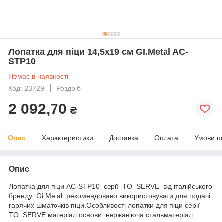
Лопатка для піци 14,5х19 см GI.Metal AC-
STP10
Немає в наявності
Код: 23729
Роздріб
2 092,70
₴
Опис
Характеристики
Доставка
Оплата
Умови п
Опис
Лопатка для піци AC-STP10 серії TO SERVE від італійського
бренду Gi.Metal рекомендовано використовувати для подачі
гарячих шматочків піци.Особливості лопатки для піци серії
TO SERVE:матеріал основи: нержавіюча стальматеріал