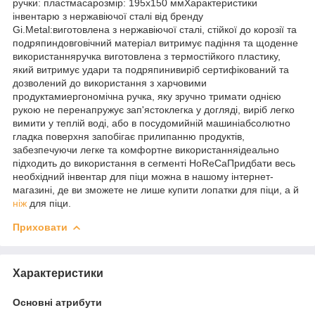
ручки: пластмасарозмір: 195х150 ммХарактеристики
інвентарю з нержавіючої сталі від бренду
Gi.Metal:виготовлена з нержавіючої сталі, стійкої до корозії та
подряпиндовговічний матеріал витримує падіння та щоденне
використанняручка виготовлена з термостійкого пластику,
який витримує удари та подряпинивиріб сертифікований та
дозволений до використання з харчовими
продуктамиергономічна ручка, яку зручно тримати однією
рукою не перенапружує зап'ястоклегка у догляді, виріб легко
вимити у теплій воді, або в посудомийній машиніабсолютно
гладка поверхня запобігає прилипанню продуктів,
забезпечуючи легке та комфортне використанняідеально
підходить до використання в сегменті HoReCaПридбати весь
необхідний інвентар для піци можна в нашому інтернет-
магазині, де ви зможете не лише купити лопатки для піци, а й
ніж
для піци.
Приховати
Характеристики
Основні атрибути