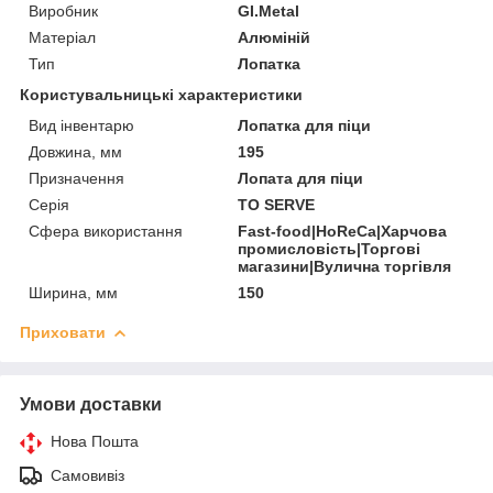
Виробник
GI.Metal
Матеріал
Алюміній
Тип
Лопатка
Користувальницькі характеристики
Вид інвентарю
Лопатка для піци
Довжина, мм
195
Призначення
Лопата для піци
Серія
TO SERVE
Сфера використання
Fast-food|HoReCa|Харчова
промисловість|Торгові
магазини|Вулична торгівля
Ширина, мм
150
Приховати
Умови доставки
Нова Пошта
Самовивіз