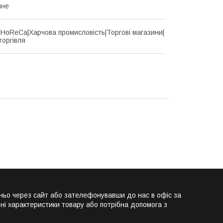
йне
d|HoReCa|Харчова промисловість|Торгові магазини|
торгівля
ньо через сайт або зателефонувавши до нас в офіс за
ні характеристики товару або потрібна допомога з