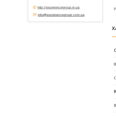
http://experiencegroup.in.ua
Р
info@experiencegroup.com.ua
Х
В
В