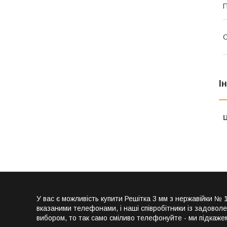
П
С
І
Ц
У вас є можливість купити Решітка 3 мм з нержавійки 
вказаними телефонами, і наші співробітники із задовол
вибором, то так само сміливо телефонуйте - ми підкаже