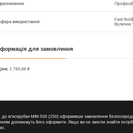
ризначення
Професі
Fast-foo
фера використання
Вулична 
нформація для замовлення
іна:
1 760,88 ₴
№ 1 до м'ясорубки МІМ-500 (150) оформивши замовлення безпосеред
енням допоможуть його оформити. Якщо ви не змогли знайти потріб
мо.