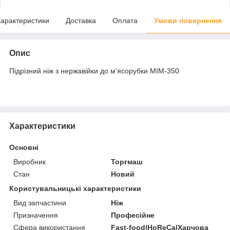
арактеристики
Доставка
Оплата
Умови повернення
Опис
Підрізний ніж з нержавійки до м'ясорубки МІМ-350
Характеристики
Основні
Виробник
Торгмаш
Стан
Новий
Користувальницькі характеристики
Вид запчастини
Ніж
Призначення
Професійне
Сфера використання
Fast-food|HoReCa|Харчова