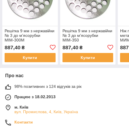
Решітка 9 мм з нержавійки
Решітка 9 мм з нержавійки
Ніж 
№ 3 до м'ясорубки
№ 3 до м'ясорубки
мета
МІМ-300М
МІМ-350
МИМ
887,40
887,40
887
₴
₴
Купити
Купити
Про нас
98% позитивних з 124 відгуків за рік
Працює з 18.02.2013
м. Київ
вул. Промислова, 4, Київ, Україна
Контакти