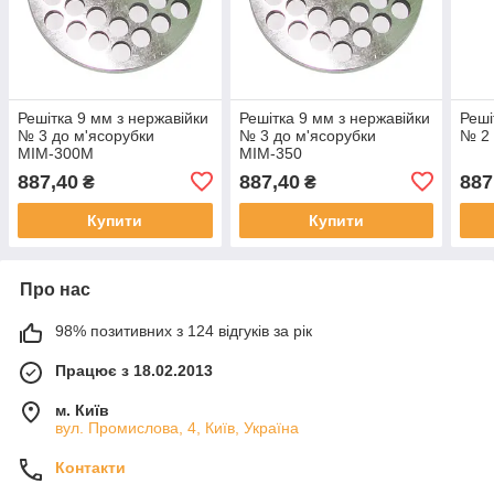
Решітка 9 мм з нержавійки
Решітка 9 мм з нержавійки
Реші
№ 3 до м'ясорубки
№ 3 до м'ясорубки
№ 2 
МІМ-300М
МІМ-350
887,40
887,40
887
₴
₴
Купити
Купити
Про нас
98% позитивних з 124 відгуків за рік
Працює з 18.02.2013
м. Київ
вул. Промислова, 4, Київ, Україна
Контакти