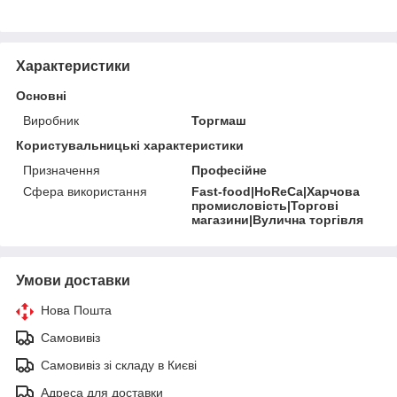
Характеристики
Основні
Виробник
Торгмаш
Користувальницькі характеристики
Призначення
Професійне
Сфера використання
Fast-food|HoReCa|Харчова
промисловість|Торгові
магазини|Вулична торгівля
Умови доставки
Нова Пошта
Самовивіз
Самовивіз зі складу в Києві
Адреса для доставки