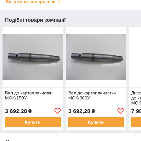
Всі умови повернення
Подібні товари компанії
Вал до картоплечистки
Вал до картоплечистки
Диск
МОК-150У
МОК-300У
до к
МОК
МОК-
3 692,28
3 692,28
7 9
₴
₴
МОО
Купити
Купити