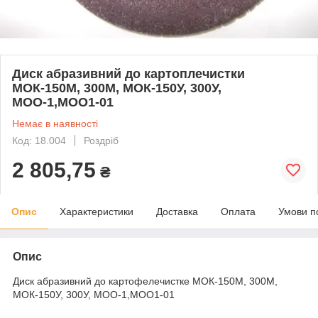
Диск абразивний до картоплечистки
МОК-150М, 300М, МОК-150У, 300У,
МОО-1,МОО1-01
Немає в наявності
Код: 18.004
Роздріб
2 805,75
₴
Опис
Характеристики
Доставка
Оплата
Умови п
Опис
Диск абразивний до картофелечистке МОК-150М, 300М,
МОК-150У, 300У, МОО-1,МОО1-01