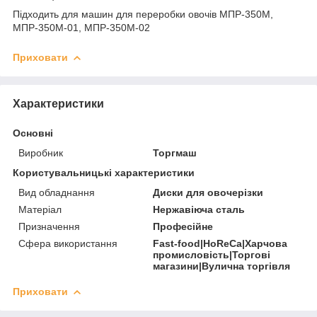
Підходить для машин для переробки овочів МПР-350М,
МПР-350М-01, МПР-350М-02
Приховати
Характеристики
Основні
Виробник
Торгмаш
Користувальницькі характеристики
Вид обладнання
Диски для овочерізки
Матеріал
Нержавіюча сталь
Призначення
Професійне
Сфера використання
Fast-food|HoReCa|Харчова
промисловість|Торгові
магазини|Вулична торгівля
Приховати