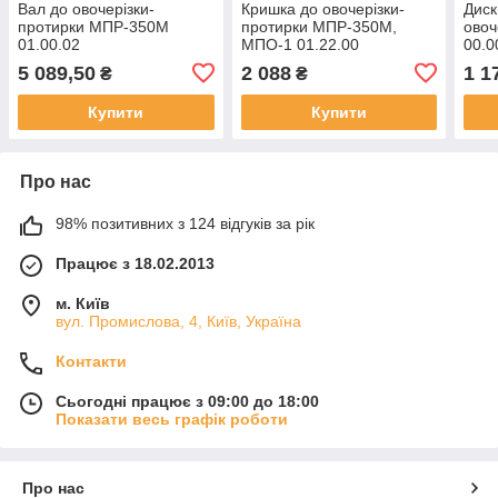
Вал до овочерізки-
Кришка до овочерізки-
Диск
протирки МПР-350М
протирки МПР-350М,
овоч
01.00.02
МПО-1 01.22.00
00.0
5 089,50
2 088
1 1
₴
₴
Купити
Купити
Про нас
98% позитивних з 124 відгуків за рік
Працює з 18.02.2013
м. Київ
вул. Промислова, 4, Київ, Україна
Контакти
Сьогодні працює з 09:00 до 18:00
Показати весь графік роботи
Про нас