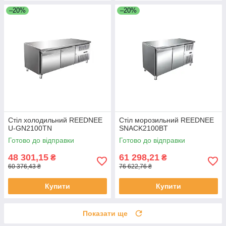
–20%
–20%
Стіл холодильний REEDNEE
Стіл морозильний REEDNEE
U-GN2100TN
SNACK2100BT
Готово до відправки
Готово до відправки
48 301,15
61 298,21
₴
₴
60 376,43 ₴
76 622,76 ₴
Купити
Купити
Показати ще