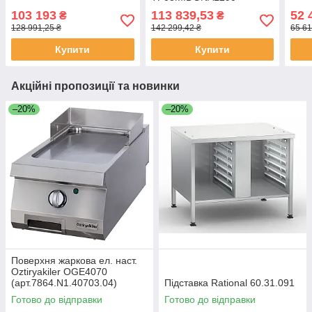
103 193
113 839,53
52 
₴
₴
128 991,25 ₴
142 299,42 ₴
65 61
Купити
Купити
Акційні пропозиції та новинки
–20%
–20%
Поверхня жаркова ел. наст.
Oztiryakiler OGE4070
(арт.7864.N1.40703.04)
Підставка Rational 60.31.091
Готово до відправки
Готово до відправки