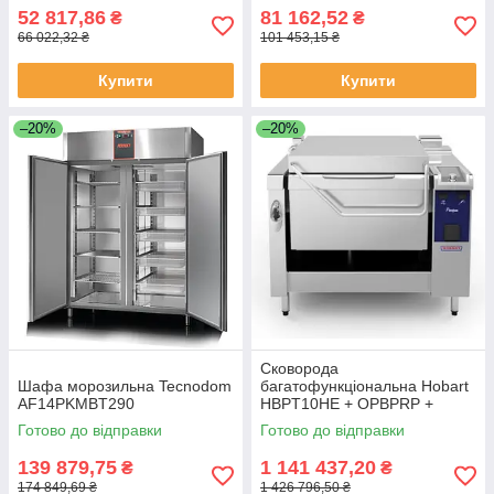
52 817,86
81 162,52
₴
₴
66 022,32 ₴
101 453,15 ₴
Купити
Купити
–20%
–20%
Сковорода
Шафа морозильна Tecnodom
багатофункціональна Hobart
AF14PKMBT290
HBPT10HE + OPBPRP +
ACSC
Готово до відправки
Готово до відправки
139 879,75
1 141 437,20
₴
₴
174 849,69 ₴
1 426 796,50 ₴