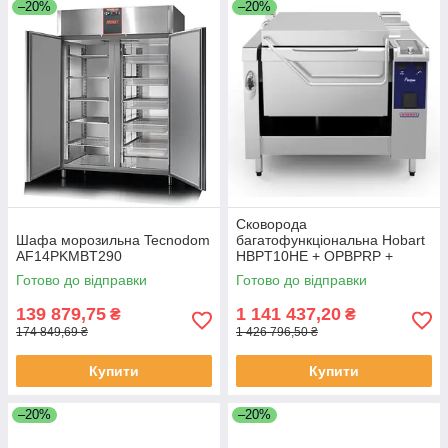
–20%
–20%
Сковорода
Шафа морозильна Tecnodom
багатофункціональна Hobart
AF14PKMBT290
HBPT10HE + OPBPRP +
ACSC
Готово до відправки
Готово до відправки
139 879,75
1 141 437,20
₴
₴
174 849,69 ₴
1 426 796,50 ₴
Купити
Купити
–20%
–20%