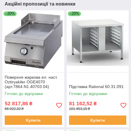
Акційні пропозиції та новинки
–20%
–20%
Поверхня жаркова ел. наст.
Oztiryakiler OGE4070
(арт.7864.N1.40703.04)
Підставка Rational 60.31.091
Готово до відправки
Готово до відправки
52 817,86
81 162,52
₴
₴
66 022,32 ₴
101 453,15 ₴
Купити
Купити