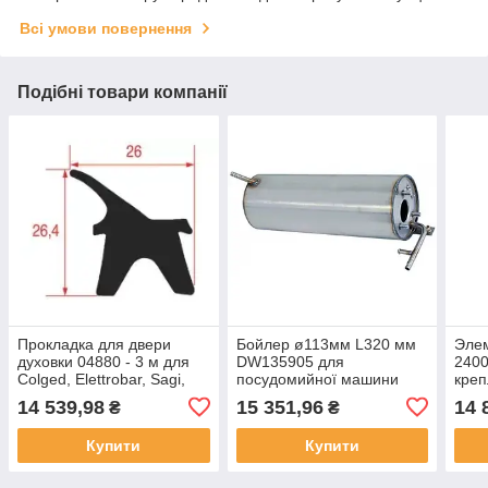
Всі умови повернення
Подібні товари компанії
Прокладка для двери
Бойлер ø113мм L320 мм
Элем
духовки 04880 - 3 м для
DW135905 для
240
Colged, Elettrobar, Sagi,
посудомийної машини
креп
Lainox, MBM, Angelo Po,
Angelo-Po, Dihr, Kromo,
отве
14 539,98
15 351,96
14 
₴
₴
Modular, Berto's, Foinox,
Olis
при
Repagas,
Sagi
Купити
Купити