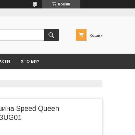
Кошик
Кошик
АКТИ
ХТО ВИ?
ина Speed Queen
3UG01