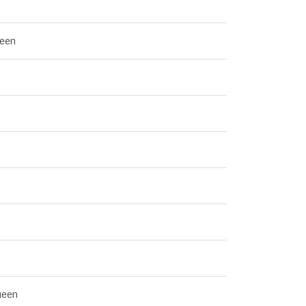
een
ueen