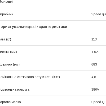
Основні
иробник
Speed qu
Користувальницькі характеристики
ага (кг)
113
исота (мм)
1 027
овжина (мм)
683
омінальна споживана потужність (кВт)
4,8
омінальна напруга
380V
оргова марка
Speed Q