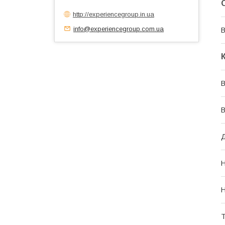
http://experiencegroup.in.ua
info@experiencegroup.com.ua
В
В
В
Д
Н
Н
Т