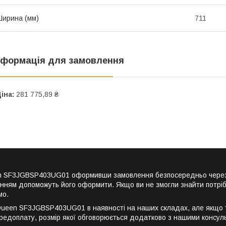
ирина (мм)
711
нформація для замовлення
іна:
281 775,89 ₴
en SF3JGBSP403UG01 оформивши замовлення безпосередньо через 
енням допоможуть його оформити. Якщо ви не змогли знайти потріб
мо.
een SF3JGBSP403UG01 в наявності на наших складах, але якщо то
редоплату, розмір якої обговорюється додатково з нашими консул