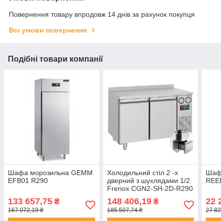
Повернення товару впродовж 14 днів за рахунок покупця
Всі умови повернення
Подібні товари компанії
Шафа морозильна GEMM
Холодильний стіл 2 -х
Шаф
EFB01 R290
дверний з шухлядами 1/2
REE
Frenox CGN2-SH-2D-R290
133 657,75
148 406,19
22 
₴
₴
167 072,19 ₴
185 507,74 ₴
27 82