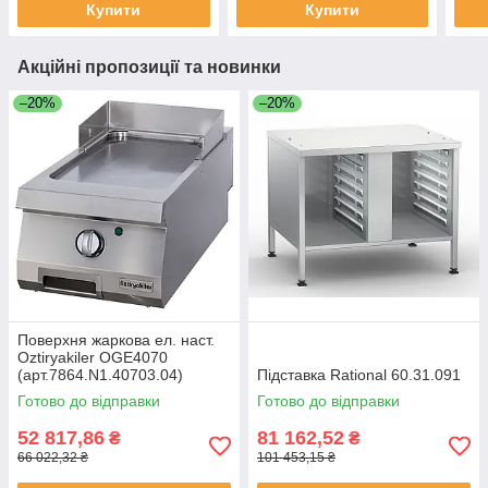
Купити
Купити
Акційні пропозиції та новинки
–20%
–20%
Поверхня жаркова ел. наст.
Oztiryakiler OGE4070
(арт.7864.N1.40703.04)
Підставка Rational 60.31.091
Готово до відправки
Готово до відправки
52 817,86
81 162,52
₴
₴
66 022,32 ₴
101 453,15 ₴