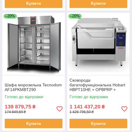
Купити
Купити
–20%
–20%
Сковорода
Шафа морозильна Tecnodom
багатофункціональна Hobart
AF14PKMBT290
HBPT10HE + OPBPRP +
ACSC
Готово до відправки
Готово до відправки
139 879,75
1 141 437,20
₴
₴
174 849,69 ₴
1 426 796,50 ₴
Купити
Купити