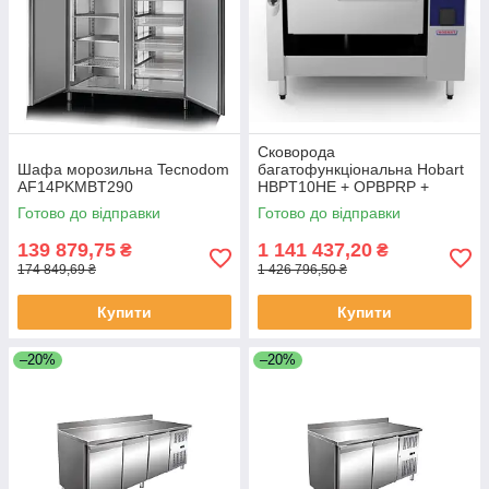
Сковорода
Шафа морозильна Tecnodom
багатофункціональна Hobart
AF14PKMBT290
HBPT10HE + OPBPRP +
ACSC
Готово до відправки
Готово до відправки
139 879,75
1 141 437,20
₴
₴
174 849,69 ₴
1 426 796,50 ₴
Купити
Купити
–20%
–20%