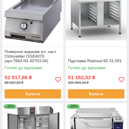
Поверхня жаркова ел. наст.
Oztiryakiler OGE4070
(арт.7864.N1.40703.04)
Підставка Rational 60.31.091
Готово до відправки
Готово до відправки
52 817,86
81 162,52
₴
₴
66 022,32 ₴
101 453,15 ₴
Купити
Купити
–20%
–20%