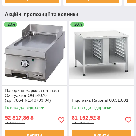
Акційні пропозиції та новинки
–20%
–20%
Поверхня жаркова ел. наст.
Oztiryakiler OGE4070
(арт.7864.N1.40703.04)
Підставка Rational 60.31.091
Готово до відправки
Готово до відправки
52 817,86
81 162,52
₴
₴
66 022,32 ₴
101 453,15 ₴
Купити
Купити