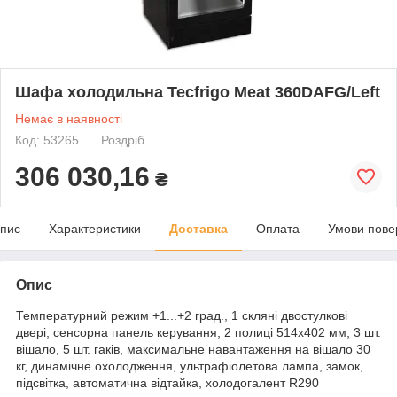
Шафа холодильна Tecfrigo Meat 360DAFG/Left
Немає в наявності
Код: 53265
Роздріб
306 030,16
₴
пис
Характеристики
Доставка
Оплата
Умови пове
Опис
Температурний режим +1...+2 град., 1 скляні двостулкові
двері, сенсорна панель керування, 2 полиці 514х402 мм, 3 шт.
вішало, 5 шт. гаків, максимальне навантаження на вішало 30
кг, динамічне охолодження, ультрафіолетова лампа, замок,
підсвітка, автоматична відтайка, холодогалент R290