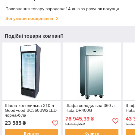
Повернення товару впродовж 14 днів за рахунок покупця
Всі умови повернення
Подібні товари компанії
Шафа холодильна 310 л
Шафа холодильна 360 л
Шаф
GoodFood BC360BW2LED
Hata DR400G
Hat
чорна-біла
76 945,39
43 
₴
23 585
₴
91 601,65 ₴
51 61
Купити
Купити