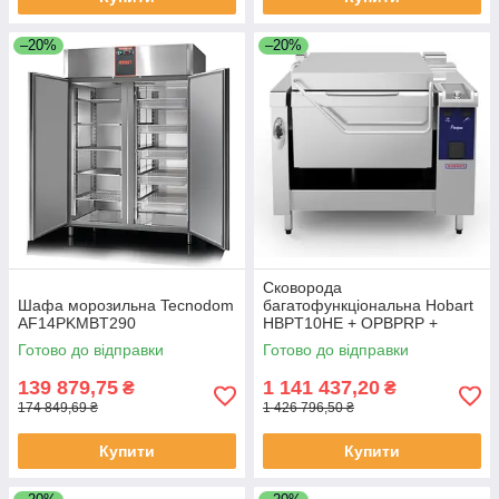
–20%
–20%
Сковорода
Шафа морозильна Tecnodom
багатофункціональна Hobart
AF14PKMBT290
HBPT10HE + OPBPRP +
ACSC
Готово до відправки
Готово до відправки
139 879,75
1 141 437,20
₴
₴
174 849,69 ₴
1 426 796,50 ₴
Купити
Купити