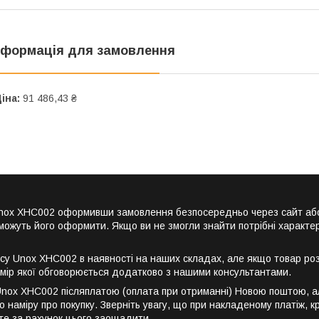
нформація для замовлення
іна:
91 486,43 ₴
 Unox XHC002 оформивши замовлення безпосередньо через сайт аб
можуть його оформити. Якщо ви не змогли знайти потрібні характер
у Unox XHC002 в наявності на наших складах, але якщо товар розк
мір якої обговорюється додатково з нашими консультантами.
nox XHC002 післяплатою (оплата при отриманні) Новою поштою, ал
 наміру про покупку. Зверніть увагу, що при накладеному платіж, 
ете за рахунок цього заощадити.