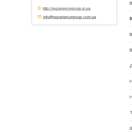
В
http://experiencegroup.in.ua
info@experiencegroup.com.ua
В
В
Д
Н
Н
Т
Ш