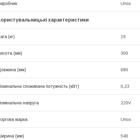
иробник
Unox
Користувальницькі характеристики
ага (кг)
19
исота (мм)
300
овжина (мм)
680
омінальна споживана потужність (кВт)
0,23
омінальна напруга
220V
оргова марка
Unox
ирина (мм)
540