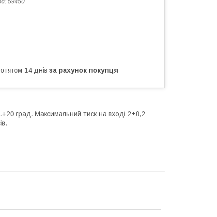
од:
59450
ротягом 14 днів
за рахунок покупця
..+20 град. Максимальний тиск на вході 2±0,2
ів.