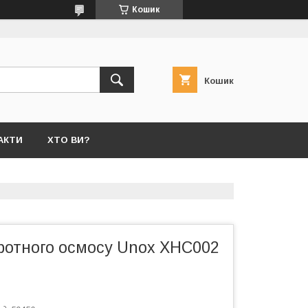
Кошик
Кошик
АКТИ
ХТО ВИ?
ротного осмосу Unox XHC002