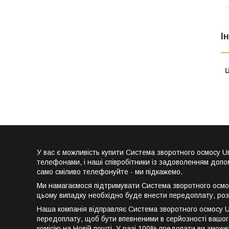
І
Ц
У вас є можливість купити Система зворотного осмосу
телефонами, і наші співробітники із задоволенням допо
само сміливо телефонуйте - ми підкажемо.
Ми намагаємося підтримувати Система зворотного осмос
цьому випадку необхідно буде внести передоплату, роз
Наша компанія відправляє Система зворотного осмосу U
передоплату, щоб бути впевненими в серйозності вашого
комісію на Новій пошті. У разі 100% предопати ви змож