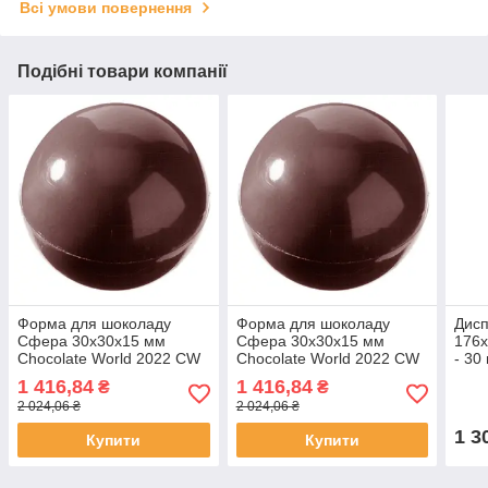
Всі умови повернення
Подібні товари компанії
Форма для шоколаду
Форма для шоколаду
Дисп
Сфера 30х30х15 мм
Сфера 30х30х15 мм
176х
Chocolate World 2022 CW
Chocolate World 2022 CW
- 30
1 416,84
1 416,84
₴
₴
2 024,06 ₴
2 024,06 ₴
1 3
Купити
Купити