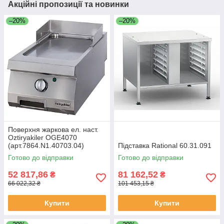
Акційні пропозиції та новинки
–20%
–20%
Поверхня жаркова ел. наст.
Oztiryakiler OGE4070
(арт.7864.N1.40703.04)
Підставка Rational 60.31.091
Готово до відправки
Готово до відправки
52 817,86
81 162,52
₴
₴
66 022,32 ₴
101 453,15 ₴
Купити
Купити