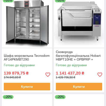
–20%
–20%
Сковорода
Шафа морозильна Tecnodom
багатофункціональна Hobart
AF14PKMBT290
HBPT10HE + OPBPRP +
ACSC
Готово до відправки
Готово до відправки
139 879,75
1 141 437,20
₴
₴
174 849,69 ₴
1 426 796,50 ₴
Купити
Купити
–20%
–20%