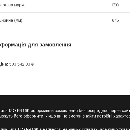
оргова марка
IZO
ирина (мм)
645
нформація для замовлення
іна:
583 542,83 ₴
ончиків IZO FR16K оформивши замовлення безпосередньо через сай
можуть його оформити. Якщо ви не змогли знайти потрібні характер
ончиків IZO FR16K в наявності на наших складах, але якщо товар 