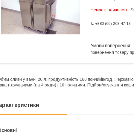
Немає в наявності
К
+380 (66) 208-47-13
повернення товару п
б'єм оливи у ванні 26 л, продуктивність 160 пончиків/год. Нержаві
авантажувачами (на 4 ряди) і 10 полицями. Підйом/опускання кошик
арактеристики
Основні