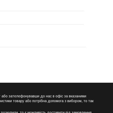
т або зателефонувавши до нас в офіс за вказаними
истики товару або потрібна допомога з вибором, то так
розкупили, то є можливість доставити під замовлення.