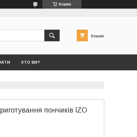
Кошик
Кошик
АКТИ
ХТО ВИ?
риготування пончиків IZO