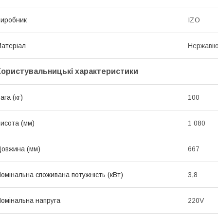
иробник
IZO
атеріал
Нержавію
Користувальницькі характеристики
ага (кг)
100
исота (мм)
1 080
овжина (мм)
667
омінальна споживана потужність (кВт)
3,8
омінальна напруга
220V