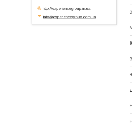
http://experiencegroup.in.ua
В
info@experiencegroup.com.ua
М
В
В
Д
Н
Н