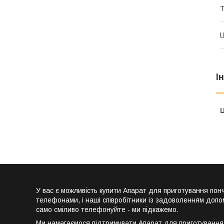
Т
Ш
І
Ц
У вас є можливість купити Апарат для приготування п
телефонами, і наші співробітники із задоволенням допо
само сміливо телефонуйте - ми підкажемо.
Ми намагаємося підтримувати Апарат для приготування п