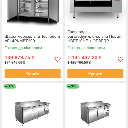
Сковорода
Шафа морозильна Tecnodom
багатофункціональна Hobart
AF14PKMBT290
HBPT10HE + OPBPRP +
ACSC
Готово до відправки
Готово до відправки
139 879,75
1 141 437,20
₴
₴
174 849,69 ₴
1 426 796,50 ₴
Купити
Купити
–20%
–20%