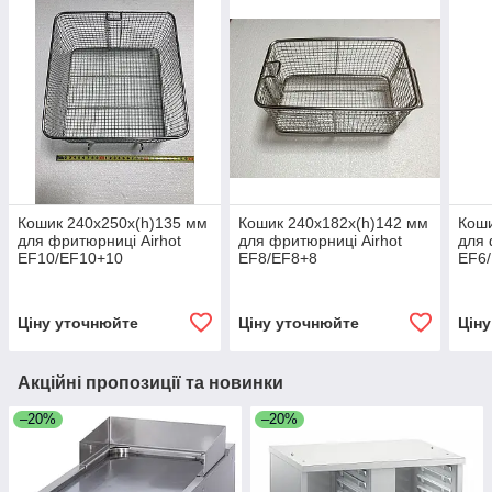
Кошик 240х250х(h)135 мм
Кошик 240х182х(h)142 мм
Коши
для фритюрниці Airhot
для фритюрниці Airhot
для 
EF10/EF10+10
EF8/EF8+8
EF6
Ціну уточнюйте
Ціну уточнюйте
Цін
Акційні пропозиції та новинки
–20%
–20%