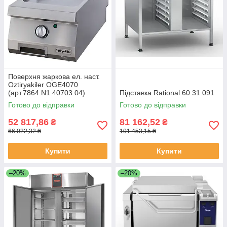
Поверхня жаркова ел. наст.
Oztiryakiler OGE4070
(арт.7864.N1.40703.04)
Підставка Rational 60.31.091
Готово до відправки
Готово до відправки
52 817,86
81 162,52
₴
₴
66 022,32 ₴
101 453,15 ₴
Купити
Купити
–20%
–20%