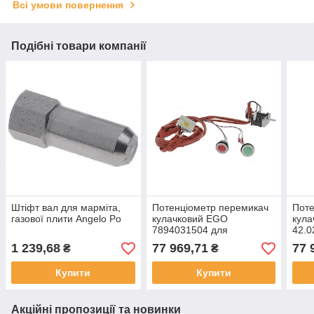
Всі умови повернення
Подібні товари компанії
Штіфт вал для марміта,
Потенціометр перемикач
Поте
газової плити Angelo Po
кулачковий EGO
кул
7894031504 для
42.0
індукційної плити Angelo
інду
1 239,68
77 969,71
77 
₴
₴
Po 090VT, 0A1VT, 191VT,
Po 
1G0VT
Купити
Купити
Акційні пропозиції та новинки