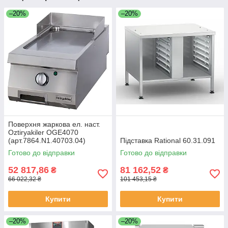
–20%
–20%
Поверхня жаркова ел. наст.
Oztiryakiler OGE4070
(арт.7864.N1.40703.04)
Підставка Rational 60.31.091
Готово до відправки
Готово до відправки
52 817,86
81 162,52
₴
₴
66 022,32 ₴
101 453,15 ₴
Купити
Купити
–20%
–20%