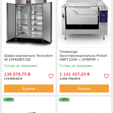
Сковорода
Шафа морозильна Tecnodom
багатофункціональна Hobart
AF14PKMBT290
HBPT10HE + OPBPRP +
ACSC
Готово до відправки
Готово до відправки
139 879,75
1 141 437,20
₴
₴
174 849,69 ₴
1 426 796,50 ₴
Купити
Купити
–20%
–20%