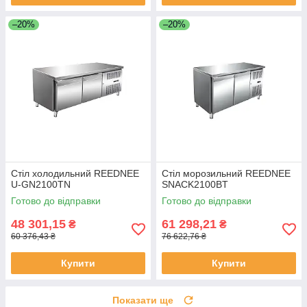
–20%
–20%
Стіл холодильний REEDNEE
Стіл морозильний REEDNEE
U-GN2100TN
SNACK2100BT
Готово до відправки
Готово до відправки
48 301,15
61 298,21
₴
₴
60 376,43 ₴
76 622,76 ₴
Купити
Купити
Показати ще