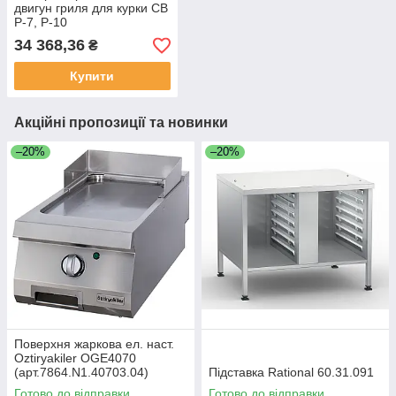
двигун гриля для курки CB
P-7, P-10
34 368,36
₴
Купити
Акційні пропозиції та новинки
–20%
–20%
Поверхня жаркова ел. наст.
Oztiryakiler OGE4070
(арт.7864.N1.40703.04)
Підставка Rational 60.31.091
Готово до відправки
Готово до відправки