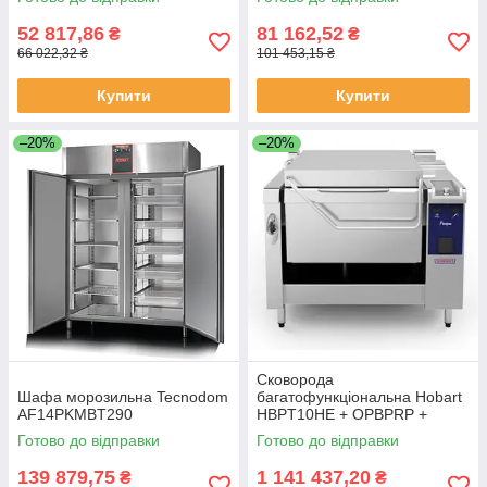
52 817,86
81 162,52
₴
₴
66 022,32 ₴
101 453,15 ₴
Купити
Купити
–20%
–20%
Сковорода
Шафа морозильна Tecnodom
багатофункціональна Hobart
AF14PKMBT290
HBPT10HE + OPBPRP +
ACSC
Готово до відправки
Готово до відправки
139 879,75
1 141 437,20
₴
₴