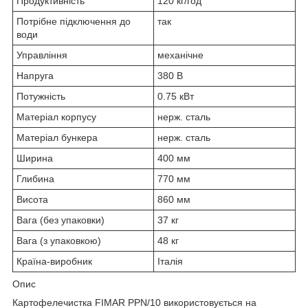
Продуктивність
120 кг/год
Потрібне підключення до
так
води
Управління
механічне
Напруга
380 В
Потужність
0.75 кВт
Матеріал корпусу
нерж. сталь
Матеріал бункера
нерж. сталь
Ширина
400 мм
Глибина
770 мм
Висота
860 мм
Вага (без упаковки)
37 кг
Вага (з упаковкою)
48 кг
Країна-виробник
Італія
Опис
Картофелечистка FIMAR PPN/10 використовується на