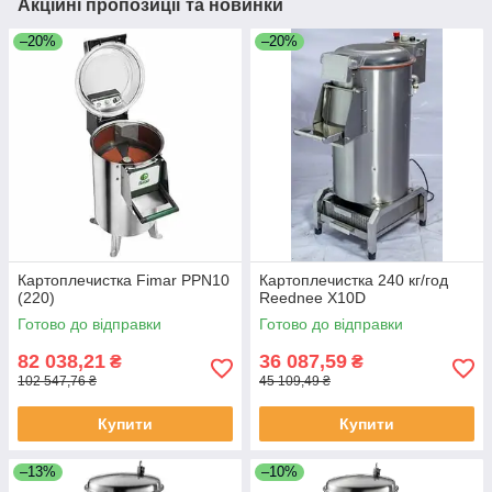
Акційні пропозиції та новинки
–20%
–20%
Картоплечистка Fimar PPN10
Картоплечистка 240 кг/год
(220)
Reednee X10D
Готово до відправки
Готово до відправки
82 038,21
36 087,59
₴
₴
102 547,76 ₴
45 109,49 ₴
Купити
Купити
–13%
–10%