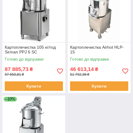
Картоплечистка 105 кг/год
Картоплечистка Airhot HLP-
Sirman PPJ 6 SC
15
Готово до відправки
Готово до відправки
87 885,73
46 613,14
₴
₴
97 650,81 ₴
51 792,38 ₴
Купити
Купити
–10%