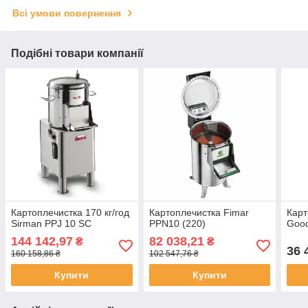
Всі умови повернення
Подібні товари компанії
Картоплечистка 170 кг/год
Картоплечистка Fimar
Карт
Sirman PPJ 10 SC
PPN10 (220)
Goo
144 142,97
82 038,21
₴
₴
36 
160 158,86 ₴
102 547,76 ₴
Купити
Купити