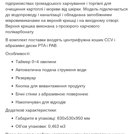
підприємствах громадського харчування і торгівлі для
очищення картоплі і моркви від шкірки. Модель підключається
до водопроводу і каналізації і обладнана запобіжними
мікровимикачами на верхній кришці і на вихідному отворі.
Верхня кришка виконана з прозорого харчового
полікарбонату.
В комплект поставки входять центрифужна кошик CCV і
абразивні диски PTA і PAB.
Особливості:
Таймер 0÷4 хвилини
Автоматична подача струменя води
Резервуар
Кнопка для вивантаження продукту
Бічні стінки з абразивною поверхнею
Накопичувач для відходів
Додаткові характеристики:
Габарити в упаковці: 830х530х950 мм
Об'єм упаковки: 0,463 м
3