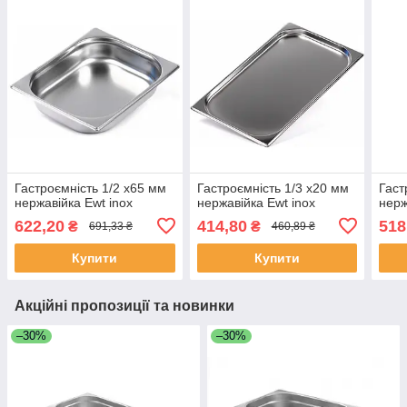
Гастроємність 1/2 x65 мм
Гастроємність 1/3 x20 мм
Гаст
нержавійка Ewt inox
нержавійка Ewt inox
нерж
622,20
414,80
518
₴
₴
691,33 ₴
460,89 ₴
Купити
Купити
Акційні пропозиції та новинки
–30%
–30%