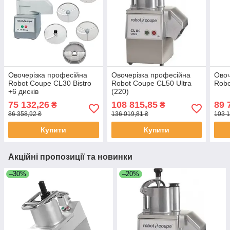
Овочерізка професійна
Овочерізка професійна
Овоч
Robot Coupe CL30 Bistro
Robot Coupe CL50 Ultra
Robo
+6 дисків
(220)
75 132,26
108 815,85
89 
₴
₴
86 358,92 ₴
136 019,81 ₴
103 1
Купити
Купити
Акційні пропозиції та новинки
–30%
–20%