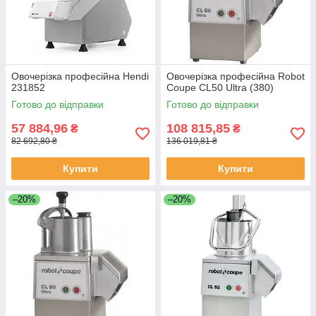
Овочерізка професійна Hendi
Овочерізка професійна Robot
231852
Coupe CL50 Ultra (380)
Готово до відправки
Готово до відправки
57 884,96
108 815,85
₴
₴
82 692,80 ₴
136 019,81 ₴
Купити
Купити
–20%
–20%