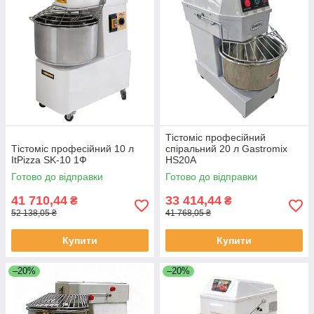
Тістоміс професійний
Тістоміс професійний 10 л
спіральний 20 л Gastromix
ItPizza SK-10 1Ф
HS20A
Готово до відправки
Готово до відправки
41 710,44
33 414,44
₴
₴
52 138,05 ₴
41 768,05 ₴
Купити
Купити
–20%
–20%