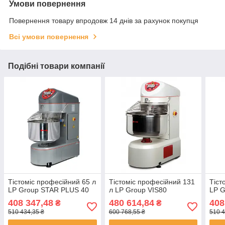
Умови повернення
Повернення товару впродовж 14 днів за рахунок покупця
Всі умови повернення
Подібні товари компанії
Тістоміс професійний 65 л
Тістоміс професійний 131
Тіст
LP Group STAR PLUS 40
л LP Group VIS80
LP G
408 347,48
480 614,84
408
₴
₴
510 434,35 ₴
600 768,55 ₴
510 4