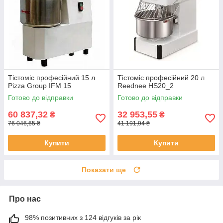
Тістоміс професійний 15 л
Тістоміс професійний 20 л
Pizza Group IFM 15
Reednee HS20_2
Готово до відправки
Готово до відправки
60 837,32
32 953,55
₴
₴
76 046,65 ₴
41 191,94 ₴
Купити
Купити
Показати ще
Про нас
98% позитивних з 124 відгуків за рік