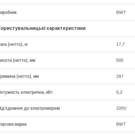
иробник
BWT
Користувальницькі характеристики
ага (нетто), кг
17,7
исота (нетто), мм
505
овжина (нетто), мм
297
отужність електрична, кВт
0,2
ід'єднання до електромережі
220V
оргова марка
BWT