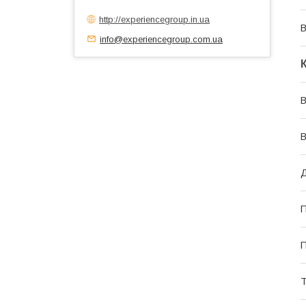
http://experiencegroup.in.ua
В
info@experiencegroup.com.ua
В
В
Д
П
П
Т