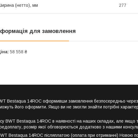
ирина (нетто), мм
277
нформація для замовлення
іна:
58 558 ₴
 BWT Bestaqua 14ROC оформивши замовлення безпосередньо через 
можуть його оформити. Якщо ви не змогли знайти потрібні характер
у BWT Bestaqua 14ROC в наявності на наших складах, але якщо то
редоплату, розмір якої обговорюється додатково з нашими консул
WT Bestaqua 14ROC післяплатою (оплата при отриманні) Новою по