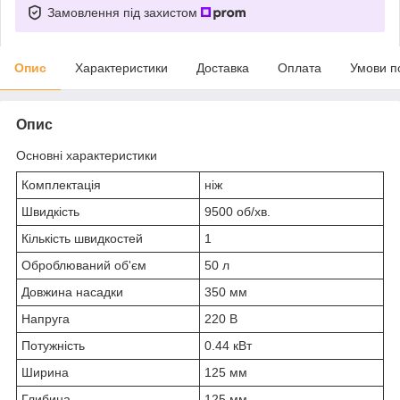
Замовлення під захистом
Опис
Характеристики
Доставка
Оплата
Умови п
Опис
Основні характеристики
Комплектація
ніж
Швидкість
9500 об/хв.
Кількість швидкостей
1
Оброблюваний об'єм
50 л
Довжина насадки
350 мм
Напруга
220 В
Потужність
0.44 кВт
Ширина
125 мм
Глибина
125 мм