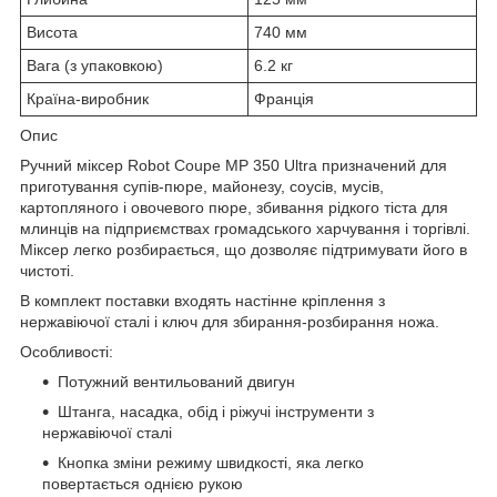
Висота
740 мм
Вага (з упаковкою)
6.2 кг
Країна-виробник
Франція
Опис
Ручний міксер Robot Coupe MP 350 Ultra призначений для
приготування супів-пюре, майонезу, соусів, мусів,
картопляного і овочевого пюре, збивання рідкого тіста для
млинців на підприємствах громадського харчування і торгівлі.
Міксер легко розбирається, що дозволяє підтримувати його в
чистоті.
В комплект поставки входять настінне кріплення з
нержавіючої сталі і ключ для збирання-розбирання ножа.
Особливості:
Потужний вентильований двигун
Штанга, насадка, обід і ріжучі інструменти з
нержавіючої сталі
Кнопка зміни режиму швидкості, яка легко
повертається однією рукою