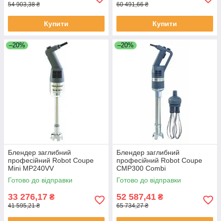
54 903,38 ₴
60 491,66 ₴
Купити
Купити
–20%
–20%
Блендер заглибний
Блендер заглибний
професійний Robot Coupe
професійний Robot Coupe
Mini MP240VV
CMP300 Combi
Готово до відправки
Готово до відправки
33 276,17
52 587,41
₴
₴
41 595,21 ₴
65 734,27 ₴