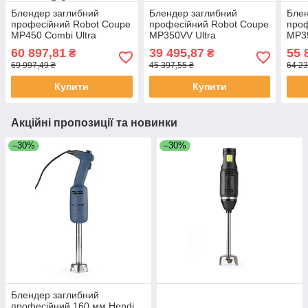
Блендер заглибний
Блендер заглибний
Блен
професійний Robot Coupe
професійний Robot Coupe
проф
MP450 Combi Ultra
MP350VV Ultra
MP35
60 897,81
39 495,87
55 
₴
₴
69 997,49 ₴
45 397,55 ₴
64 23
Купити
Купити
Акційні пропозиції та новинки
–30%
–30%
Блендер заглибний
професійний 160 мм Hendi