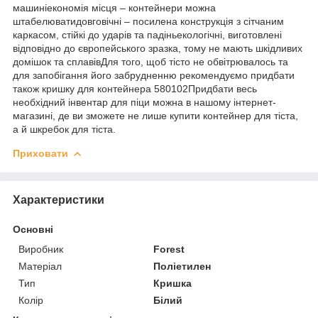
машиніекономія місця – контейнери можна
штабелюватидовговічні – посилена конструкція з сітчаним
каркасом, стійкі до ударів та падіньекологічні, виготовлені
відповідно до європейського зразка, тому не мають шкідливих
домішок та сплавівДля того, щоб тісто не обвітрювалось та
для запобігання його забрудненню рекомендуємо придбати
також кришку для контейнера 580102Придбати весь
необхідний інвентар для піци можна в нашому інтернет-
магазині, де ви зможете не лише купити контейнер для тіста,
а й шкребок для тіста.
Приховати
Характеристики
Основні
Виробник
Forest
Матеріал
Поліетилен
Тип
Кришка
Колір
Білий