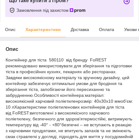
Що таке купити з Пром?
Замовлення під захистом
Опис
Характеристики
Доставка
Оплата
Умови 
Опис
Контейнер для тіста 580110 від бренду FoREST
рекомендовано використовувати для зберігання та підготовки
тіста в професійних кухнях, пекарнях або ресторанах.
Завдяки високоякісному матеріалу та зручному дизайну, цей
контейнер забезпечує оптимальні умови для бродіння та
зберігання тіста, запобігаючи його пересиханню та
забрудненню.Особливості контейнера:матеріал:
високоякісний харчовий поліетиленрозмір: 40х30х10 ммоб’єм:
10 лХарактеристики поліетиленових контейнерів для тіста
від FoREST:виготовлені з високоякісного харчового
поліетилену, безпечного для здоров’ятермостійкі, витримують
температуру від -40° - +80°безпечні – не вступають в реакцію
з харчовими продуктами, не впитують запахів та не змінюють
смак стравлегкі у догляді, підходять для миття у посудомийній