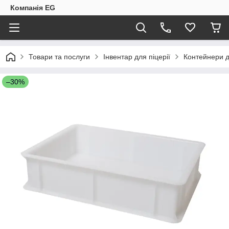
Компанія EG
Товари та послуги
Інвентар для піцерії
Контейнери дл
–30%