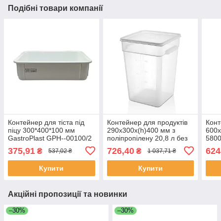
Подібні товари компанії
Контейнер для тіста під
Контейнер для продуктів
Конт
піцу 300*400*100 мм
290х300х(h)400 мм з
600х
GastroPlast GPH--00100/2
поліпропілену 20,8 л без
580
кришки GastroPlast GSPP-
375,91
726,40
624
₴
₴
537,02 ₴
1 037,71 ₴
22
Купити
Купити
Акційні пропозиції та новинки
–30%
–30%