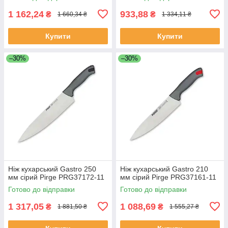
1 162,24
933,88
₴
₴
1 660,34 ₴
1 334,11 ₴
Купити
Купити
–30%
–30%
Ніж кухарський Gastro 250
Ніж кухарський Gastro 210
мм сірий Pirge PRG37172-11
мм сірий Pirge PRG37161-11
Готово до відправки
Готово до відправки
1 317,05
1 088,69
₴
₴
1 881,50 ₴
1 555,27 ₴