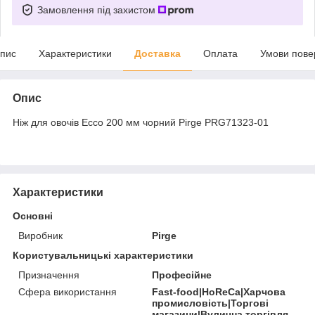
Замовлення під захистом
пис
Характеристики
Доставка
Оплата
Умови пове
Опис
Ніж для овочів Ecco 200 мм чорний Pirge PRG71323-01
Характеристики
Основні
Виробник
Pirge
Користувальницькі характеристики
Призначення
Професійне
Сфера використання
Fast-food|HoReCa|Харчова
промисловість|Торгові
магазини|Вулична торгівля