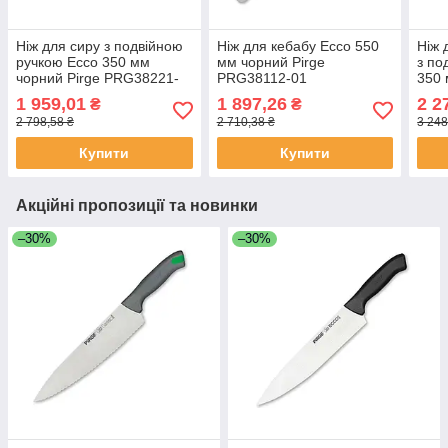
Ніж для сиру з подвійною
Ніж для кебабу Ecco 550
Ніж 
ручкою Ecco 350 мм
мм чорний Pirge
з по
чорний Pirge PRG38221-
PRG38112-01
350 
01
PRG
1 959,01
1 897,26
2 2
₴
₴
2 798,58 ₴
2 710,38 ₴
3 248
Купити
Купити
Акційні пропозиції та новинки
–30%
–30%