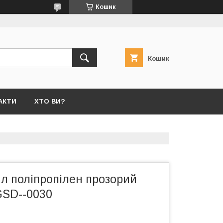
Кошик
Кошик
АКТИ
ХТО ВИ?
л поліпропілен прозорий
GSD--0030