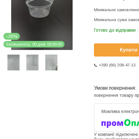
Мінімальне замовлення
Мінімальна сума замов
Готово до відправки
–30%
Залишилось
0
0
днів
0
0
0
0
0
0
Купити
+380 (66) 208-47-13
повернення товару п
У компанії підключені