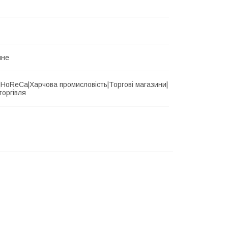
йне
d|HoReCa|Харчова промисловість|Торгові магазини|
торгівля