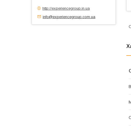
http://experiencegroup.in.ua
info@experiencegroup.com.ua
С
Х
В
М
О