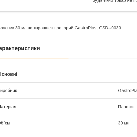
будь-який товар не п
оусник 30 мл поліпропілен прозорий GastroPlast GSD--0030
арактеристики
Основні
иробник
GastroPl
атеріал
Пластик
б`єм
30 мл