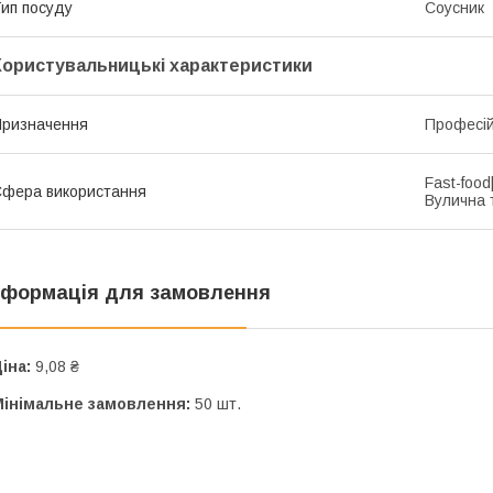
ип посуду
Соусник
Користувальницькі характеристики
ризначення
Професі
Fast-foo
фера використання
Вулична 
нформація для замовлення
іна:
9,08 ₴
Мінімальне замовлення:
50 шт.