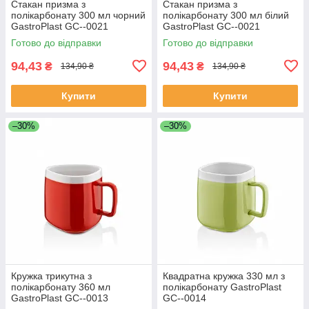
Стакан призма з
Стакан призма з
полікарбонату 300 мл чорний
полікарбонату 300 мл білий
GastroPlast GC--0021
GastroPlast GC--0021
Готово до відправки
Готово до відправки
94,43
94,43
₴
₴
134,90 ₴
134,90 ₴
Купити
Купити
–30%
–30%
Кружка трикутна з
Квадратна кружка 330 мл з
полікарбонату 360 мл
полікарбонату GastroPlast
GastroPlast GC--0013
GC--0014