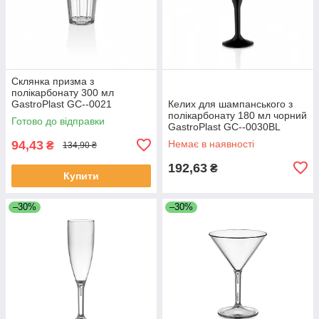
Склянка призма з
полікарбонату 300 мл
GastroPlast GC--0021
Келих для шампанського з
полікарбонату 180 мл чорний
Готово до відправки
GastroPlast GC--0030BL
94,43
Немає в наявності
₴
134,90 ₴
192,63
₴
Купити
–30%
–30%