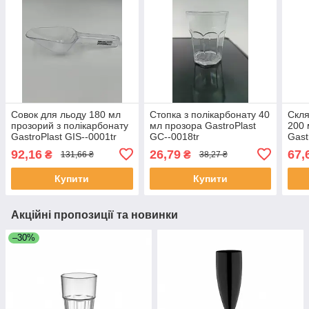
Совок для льоду 180 мл
Стопка з полікарбонату 40
Скля
прозорий з полікарбонату
мл прозора GastroPlast
200 
GastroPlast GIS--0001tr
GC--0018tr
Gast
92,16
26,79
67,
₴
₴
131,66 ₴
38,27 ₴
Купити
Купити
Акційні пропозиції та новинки
–30%