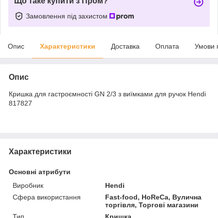
Що таке купити з Пром?
Замовлення під захистом
Опис
Характеристики
Доставка
Оплата
Умови 
Опис
Кришка для гастроємності GN 2/3 з виїмками для ручок Hendi
817827
Характеристики
Основні атрибути
Виробник
Hendi
Сфера використання
Fast-food, HoReCa, Вулична
торгівля, Торгові магазини
Тип
Кришка