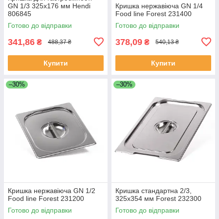
GN 1/3 325x176 мм Hendi
Кришка нержавіюча GN 1/4
806845
Food line Forest 231400
Готово до відправки
Готово до відправки
341,86
378,09
₴
₴
488,37 ₴
540,13 ₴
Купити
Купити
–30%
–30%
Кришка нержавіюча GN 1/2
Кришка стандартна 2/3,
Food line Forest 231200
325х354 мм Forest 232300
Готово до відправки
Готово до відправки