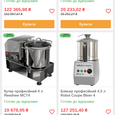
Готово до відправки
Готово до відправки
122 365,98
20 233,02
₴
₴
152 957,47 ₴
25 291,27 ₴
Купити
Купити
–20%
–20%
Кутер професійний 4 л
Бліксер професійний 4,5 л
Reednee MCT4
Robot Coupe Blixer 4
Готово до відправки
Готово до відправки
19 679,95
127 251,40
₴
₴
24 599,94 ₴
159 064,25 ₴