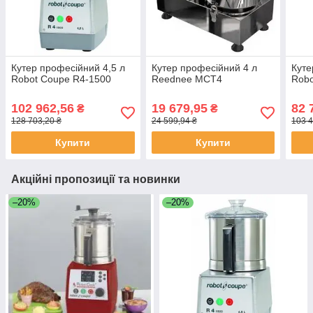
Кутер професійний 4,5 л
Кутер професійний 4 л
Куте
Robot Coupe R4-1500
Reednee MCT4
Robo
102 962,56
19 679,95
82 
₴
₴
128 703,20 ₴
24 599,94 ₴
103 4
Купити
Купити
Акційні пропозиції та новинки
–20%
–20%