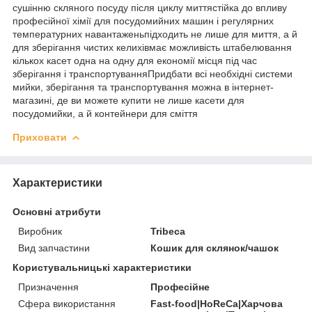
сушінню скляного посуду після циклу миттястійка до впливу
професійної хімії для посудомийних машин і регулярних
температурних навантаженьпідходить не лише для миття, а й
для зберігання чистих келихівмає можливість штабелювання
кількох касет одна на одну для економії місця під час
зберігання і транспортуванняПридбати всі необхідні системи
мийки, зберігання та транспортування можна в інтернет-
магазині, де ви можете купити не лише касети для
посудомийки, а й контейнери для сміття
Приховати
Характеристики
Основні атрибути
Виробник
Tribeca
Вид запчастини
Кошик для склянок/чашок
Користувальницькі характеристики
Призначення
Професійне
Сфера використання
Fast-food|HoReCa|Харчова