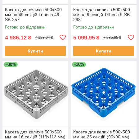
Касета для келихів 500х500
Касета для келихів 500х500
мм на 49 секцій Tribeca 49-
мм на 9 секцій Tribeca 9-SB-
SB-257
298
Готово до відправки
Готово до відправки
4 986,12
5 099,95
₴
₴
7 123,04 ₴
7 285,65 ₴
Купити
Купити
–30%
–30%
Касета для келихів 500х500
Касета для келихів 500х500
мм на 16 секцій (113х113 мм)
мм на 25 секцій (90х90 мм)