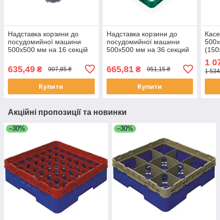
Надставка корзини до
Надставка корзини до
Касе
посудомийної машини
посудомийної машини
500х
500х500 мм на 16 секцій
500х500 мм на 36 секций
(150
Tribeca 16Y1
(74х74 мм) Tribeca BY-36
1 0
635,49
665,81
₴
₴
907,85 ₴
951,15 ₴
1 534
Купити
Купити
Акційні пропозиції та новинки
–30%
–30%