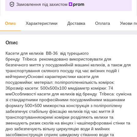
Замовлення під захистом
Опис
Характеристики
Доставка
Оплата
Умови п
Опис
Касети для келихів BB-36 від турецького
бренду Tribeca рекомедовано використовувати для
безпечного миття у посудомийній машині келихів, а також для
транспортування скляного посуду під час виїзних подій і
кейтерингуОсновні характеристики касети для
посудомийки: метеріал: поліпропіленкількість комірок:
36розмір касети: 500х500x100 ммдіаметр комірки: 74
ммОсобливості касети для келихів від бренду Tribeca: сумісна
зі стандартними професійними посудомийними машинами
формату 500×500 ммжорстка конструкція з поліпропілену
забезпечує стабільну фіксацію келихів під час миття й
транспортуванняокремі комірки розділяють келихи та
зменшують ризик сколів на вінцях і чашіперфоровані стінки та
дно забезпечують вільну циркуляцію води й мийних
засобівконструкція сприяє швидкому стіканню води та