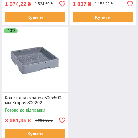
1 074,22
1 037
₴
₴
1 534,59 ₴
1 152,22 ₴
Купити
Купити
–10%
Кошик для склянок 500х500
мм Krupps 800202
Готово до відправки
3 681,35
₴
4 090,39 ₴
Купити