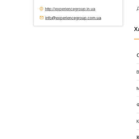
Д
http://experiencegroup.in.ua
info@experiencegroup.com.ua
Х
В
М
К