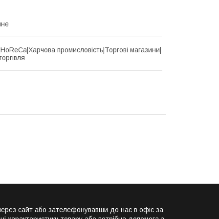
йне
d|HoReCa|Харчова промисловість|Торгові магазини|
торгівля
ерез сайт або зателефонувавши до нас в офіс за
ні характеристики товару або потрібна допомога з