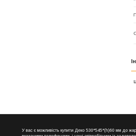
П
С
І
Ц
У вас є можливість купити Деко 530*545*(h)60 мм до 
вказаними телефонами, і наші співробітники із задовол