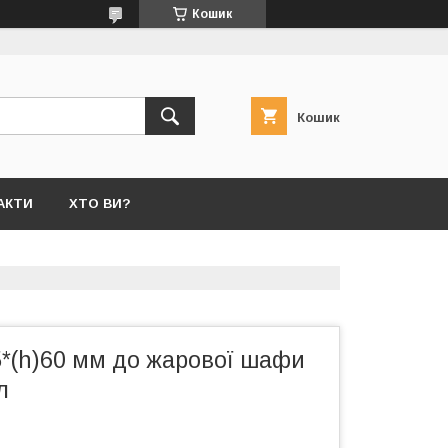
Кошик
Кошик
АКТИ
ХТО ВИ?
5*(h)60 мм до жарової шафи
л