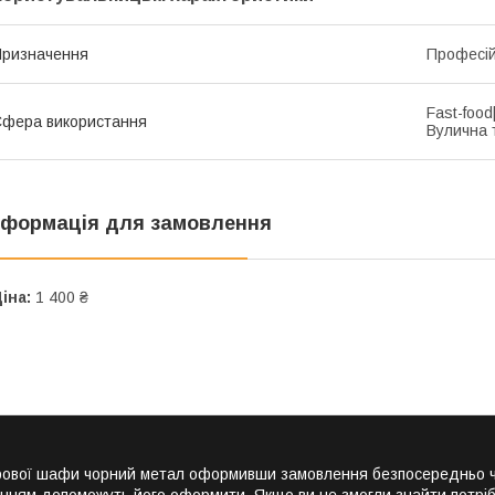
ризначення
Професі
Fast-foo
фера використання
Вулична 
нформація для замовлення
іна:
1 400 ₴
жарової шафи чорний метал оформивши замовлення безпосередньо ч
енням допоможуть його оформити. Якщо ви не змогли знайти потріб