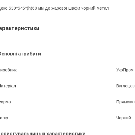
еко 530*545*(h)60 мм до жарової шафи чорний метал
арактеристики
Основні атрибути
иробник
УкрПром
атеріал
Вуглецев
Форма
Прямоку
олір
Чорний
Користувальницькі характеристики